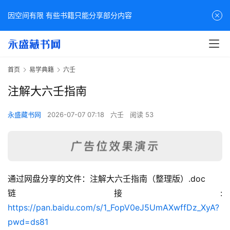
因空间有限 有些书籍只能分享部分内容
首页
易学典籍
六壬
注解大六壬指南
永盛藏书网
2026-07-07 07:18
六壬
阅读 53
通过网盘分享的文件：注解大六壬指南（整理版）.doc
佛
链接: 
家
https://pan.baidu.com/s/1_FopV0eJ5UmAXwffDz_XyA?
典
pwd=ds81
籍