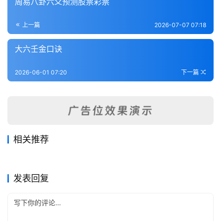
周易八卦六爻预测股票彩票
术
登录
注册
内
上一篇
2026-07-07 07:18
功
大六壬金口诀
杂
学
2026-06-01 07:20
下一篇
四
库
全
书
相关推荐
六壬粹言
六壬金铰剪
全
2026-06-16
48
2026-06-18
69
小六壬上册
大六壬疑难问题解答（200
2026-07-01
43
2026-05-26
63
六壬
六壬
精抄历代六壬占验汇选
大六壬讲义
国
2026-06-10
58
问）
2026-05-25
92
六壬
六壬
六壬
六壬
发表回复
县
志
关