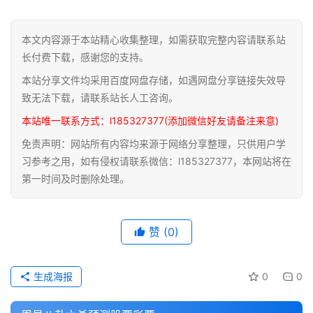
道
本文内容源于本站精心收集整理，如需获取完整内容请联系站
家
长付费下载，感谢您的支持。
典
本站分享文件均采用百度网盘存储，如遇网盘分享链接失效导
籍
致无法下载，请联系站长人工咨询。
本站唯一联系方式：l185327377(添加微信好友请备注来意)
易
学
免责声明：网站所有内容均来源于网络分享整理，只供用户学
典
习参考之用，如有侵权请联系微信：l185327377，本网站将在
籍
第一时间及时删除处理。
医
赞
(0)
学
典
籍
生成海报
0
0
武