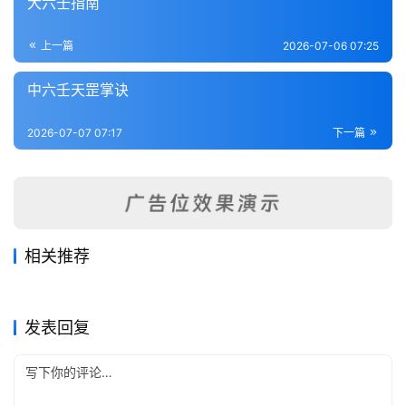
大六壬指南
术
登录
注册
内
上一篇
2026-07-06 07:25
功
中六壬天罡掌诀
杂
学
2026-07-07 07:17
下一篇
四
库
全
书
相关推荐
小六壬预测法
大六壬现代预测指南
全
2026-07-01
40
2026-06-05
63
星平会海
学习奇门前必须掌握的基础知
2026-07-02
34
2026-07-03
48
六壬
六壬
金口解秘课例选集
大六壬预测学
国
2026-06-09
39
识
2026-06-25
46
六壬
六壬
六壬
六壬
发表回复
县
志
关