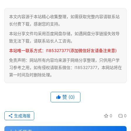
道
本文内容源于本站精心收集整理，如需获取完整内容请联系站
家
长付费下载，感谢您的支持。
典
本站分享文件均采用百度网盘存储，如遇网盘分享链接失效导
籍
致无法下载，请联系站长人工咨询。
本站唯一联系方式：l185327377(添加微信好友请备注来意)
易
学
免责声明：网站所有内容均来源于网络分享整理，只供用户学
典
习参考之用，如有侵权请联系微信：l185327377，本网站将在
籍
第一时间及时删除处理。
医
赞
(0)
学
典
籍
生成海报
0
0
武