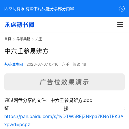
因空间有限 有些书籍只能分享部分内容
首页
易学典籍
六壬
中六壬参易辨方
永盛藏书网
2026-07-07 07:16
六壬
阅读 48
通过网盘分享的文件：中六壬参易辨方.doc
佛
链接: 
家
https://pan.baidu.com/s/1yDTW5REjZNkpa7KNoTEK3A
典
?pwd=pcpz
籍