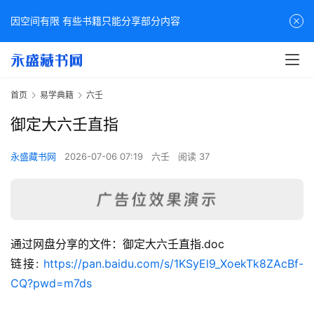
因空间有限 有些书籍只能分享部分内容
首页
易学典籍
六壬
御定大六壬直指
永盛藏书网
2026-07-06 07:19
六壬
阅读 37
通过网盘分享的文件：御定大六壬直指.doc
佛
链接: 
https://pan.baidu.com/s/1KSyEl9_XoekTk8ZAcBf-
家
CQ?pwd=m7ds
典
籍