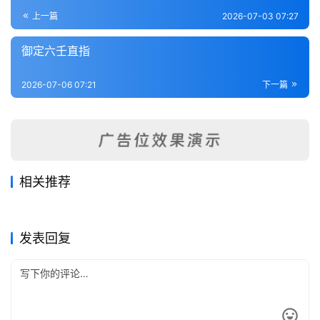
登录
注册
内
上一篇
2026-07-03 07:27
功
御定六壬直指
杂
2026-07-06 07:21
下一篇
学
四
库
全
书
相关推荐
大六壬说约
大六壬心镜化
2026-06-05
64
2026-06-06
49
注解大六壬指南
2017年丁酉岁造福通书
2026-07-07
51
2026-05-23
69
全
六壬
六壬
大六壬东方朔射覆秘诀
大六壬理法易简
2026-05-27
88
2026-05-24
69
六壬
六壬
国
六壬
六壬
发表回复
县
志
关