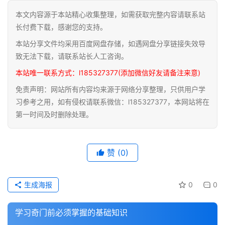
本文内容源于本站精心收集整理，如需获取完整内容请联系站
道
长付费下载，感谢您的支持。
家
本站分享文件均采用百度网盘存储，如遇网盘分享链接失效导
典
籍
致无法下载，请联系站长人工咨询。
本站唯一联系方式：l185327377(添加微信好友请备注来意)
易
免责声明：网站所有内容均来源于网络分享整理，只供用户学
学
习参考之用，如有侵权请联系微信：l185327377，本网站将在
典
第一时间及时删除处理。
籍
医
赞
(0)
学
典
籍
生成海报
0
0
武
学习奇门前必须掌握的基础知识
术