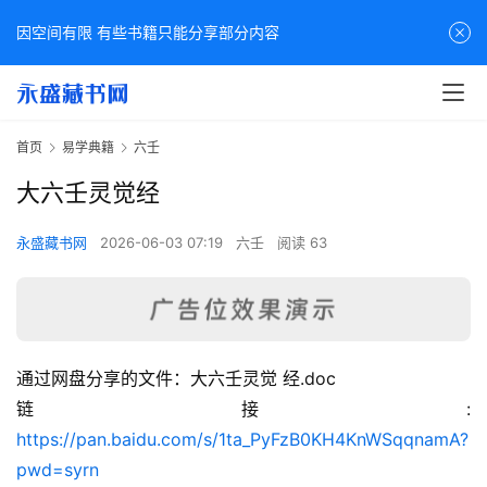
因空间有限 有些书籍只能分享部分内容
首页
易学典籍
六壬
大六壬灵觉经
永盛藏书网
2026-06-03 07:19
六壬
阅读 63
通过网盘分享的文件：大六壬灵觉 经.doc
佛
链接: 
家
https://pan.baidu.com/s/1ta_PyFzB0KH4KnWSqqnamA?
典
pwd=syrn
籍