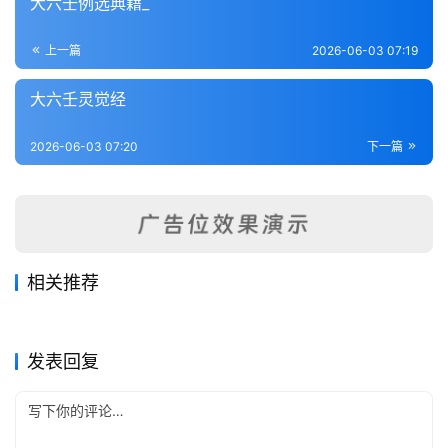
大六壬例选典籍_
术
登录
注册
内
上一篇
2026-06-03 07:19
功
大六壬灵觉经
杂
学
2026-06-03 07:20
下一篇
四
库
全
书
相关推荐
六壬密旨
六壬取象二十科
全
2026-06-24
46
2026-06-19
50
六壬辑要启蒙
六壬测彩票
2026-06-18
57
2026-06-16
79
六壬
六壬
六壬神课神断要诀
大六壬断案
国
2026-06-20
42
2026-05-29
53
六壬
六壬
六壬
六壬
发表回复
县
志
关