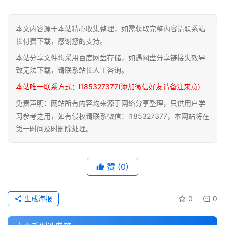
道
本文内容源于本站精心收集整理，如需获取完整内容请联系站
家
长付费下载，感谢您的支持。
典
本站分享文件均采用百度网盘存储，如遇网盘分享链接失效导
籍
致无法下载，请联系站长人工咨询。
本站唯一联系方式：l185327377(添加微信好友请备注来意)
易
学
免责声明：网站所有内容均来源于网络分享整理，只供用户学
典
习参考之用，如有侵权请联系微信：l185327377，本网站将在
籍
第一时间及时删除处理。
医
赞
(0)
学
典
籍
生成海报
0
0
武