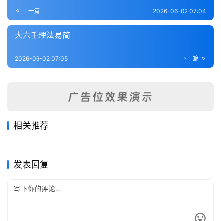
登录
注册
内
上一篇
2026-06-02 07:04
功
大六壬理法易简
杂
2026-06-02 07:05
下一篇
学
四
库
全
书
相关推荐
大六壬现代预测指南
大六壬心镜
2026-06-05
63
2026-06-06
81
六壬神课古典秘本
金口诀高层技法
2026-06-19
52
2026-06-09
66
全
六壬
六壬
六壬精粹集
六壬天文易秘传百法
2026-06-18
64
2026-06-21
46
六壬
六壬
国
六壬
六壬
发表回复
县
志
关