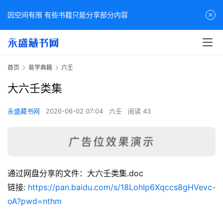
因空间有限 有些书籍只能分享部分内容
首页
易学典籍
六壬
大六壬类集
永盛藏书网
2026-06-02 07:04
六壬
阅读 43
通过网盘分享的文件：大六壬类集.doc
佛
链接: 
https://pan.baidu.com/s/18LohIp6Xqccs8gHVevc-
家
oA?pwd=nthm
典
籍