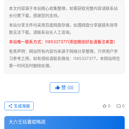
本文内容源于本站精心收集整理，如需获取完整内容请联系站
道
长付费下载，感谢您的支持。
家
本站分享文件均采用百度网盘存储，如遇网盘分享链接失效导
典
籍
致无法下载，请联系站长人工咨询。
本站唯一联系方式：l185327377(添加微信好友请备注来意)
易
免责声明：网站所有内容均来源于网络分享整理，只供用户学
学
习参考之用，如有侵权请联系微信：l185327377，本网站将在
典
第一时间及时删除处理。
籍
医
赞
(0)
学
典
籍
生成海报
0
0
武
大六壬括囊赋略疏
术