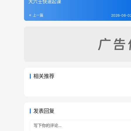
大六壬快速起课
上一篇
2026-06-02
相关推荐
六壬断案详解
大六壬
2026-07-02
56
2026-06
大六壬提高
大六壬
2026-06-05
54
2026-05
六壬
六壬
六壬
六壬
发表回复