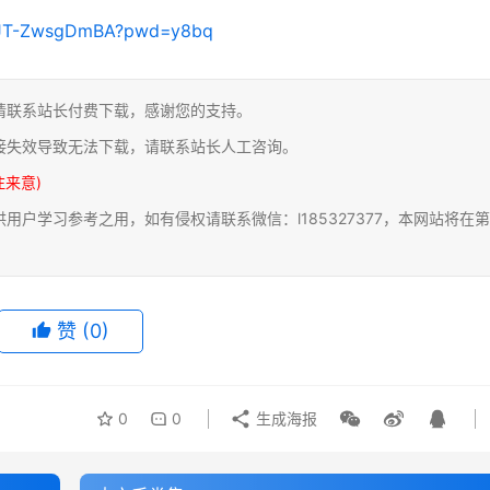
91JT-ZwsgDmBA?pwd=y8bq
请联系站长付费下载，感谢您的支持。
接失效导致无法下载，请联系站长人工咨询。
注来意)
户学习参考之用，如有侵权请联系微信：l185327377，本网站将在第
赞
(0)
0
0
生成海报