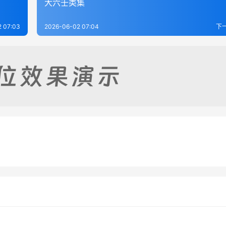
大六壬类集
 07:03
2026-06-02 07:04
下
实战百例精解
壬学精华
-04
53
2026-06-26
揭秘与现代应用研究
大六壬说约
-31
66
2026-06-05
六壬
六壬