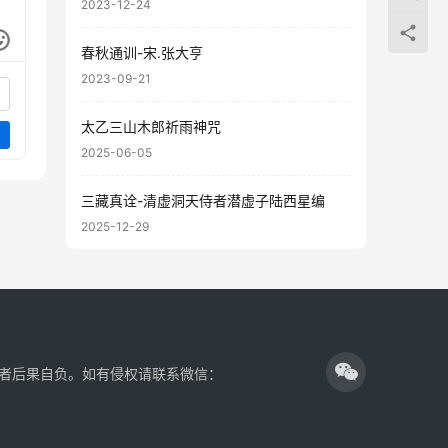
2023-12-24
春秋通训-宋.张大亨
2023-09-21
太乙三山木郎祈雨神咒
2025-06-05
三藏真诠-清虚洞天侍者潜虚子陆西星编
2025-12-29
者后果自负。如有侵权请联系微信：