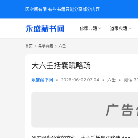
因空间有限 有些书籍只能分享部分内容
佛家典籍
道家典籍
首页
易学典籍
六壬
大六壬括囊赋略疏
永盛藏书网
•
2026-06-02 07:04
•
六壬
•
阅读 3
通过网盘分享的文件：大六壬括囊赋略疏.doc