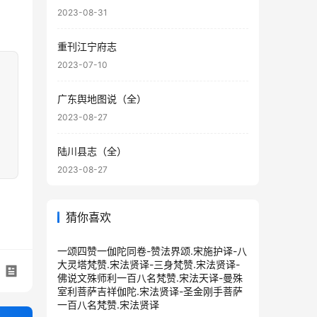
2023-08-31
重刊江宁府志
2023-07-10
广东舆地图说（全）
2023-08-27
陆川县志（全）
2023-08-27
猜你喜欢
一颂四赞一伽陀同卷-赞法界颂.宋施护译-八
大灵塔梵赞.宋法贤译-三身梵赞.宋法贤译-
佛说文殊师利一百八名梵赞.宋法天译-曼殊
室利菩萨吉祥伽陀.宋法贤译-圣金刚手菩萨
一百八名梵赞.宋法贤译