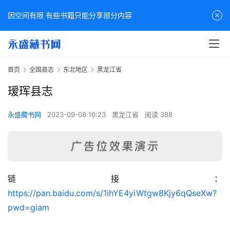
因空间有限 有些书籍只能分享部分内容
首页
全国县志
东北地区
黑龙江省
瑷珲县志
永盛藏书网
2023-09-08 10:23
黑龙江省
阅读 388
链接：
佛
https://pan.baidu.com/s/1ihYE4yiWtgw8Kjy6qQseXw?
家
pwd=giam
典
籍