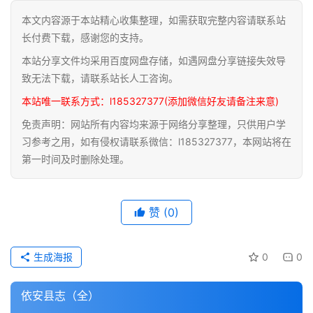
本文内容源于本站精心收集整理，如需获取完整内容请联系站
道
长付费下载，感谢您的支持。
家
本站分享文件均采用百度网盘存储，如遇网盘分享链接失效导
典
籍
致无法下载，请联系站长人工咨询。
本站唯一联系方式：l185327377(添加微信好友请备注来意)
易
免责声明：网站所有内容均来源于网络分享整理，只供用户学
学
习参考之用，如有侵权请联系微信：l185327377，本网站将在
典
第一时间及时删除处理。
籍
医
赞
(0)
学
典
籍
生成海报
0
0
武
依安县志（全）
术