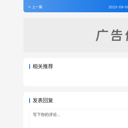
上一篇
2023-09-08
相关推荐
铁岭县续志（全）
义县志
2023-09-08
251
2023-09
沈阳县志（1）
盖平县
2023-09-08
350
2023-09
辽宁省
辽宁省
辽宁省
辽宁省
发表回复