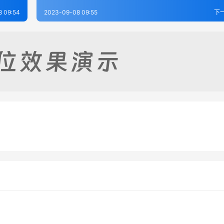
 09:54
2023-09-08 09:55
下
（1-6）
兴京县志（全）
-08
346
2023-09-08
3
乡土志（全）
辽阳县志（1-5）
-08
274
2023-09-08
3
辽宁省
辽宁省