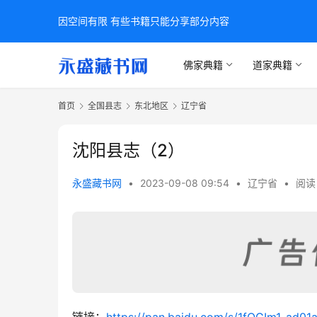
因空间有限 有些书籍只能分享部分内容
佛家典籍
道家典籍
首页
全国县志
东北地区
辽宁省
沈阳县志（2）
永盛藏书网
•
2023-09-08 09:54
•
辽宁省
•
阅读 
链接：
https://pan.baidu.com/s/1fOGIm1_ad