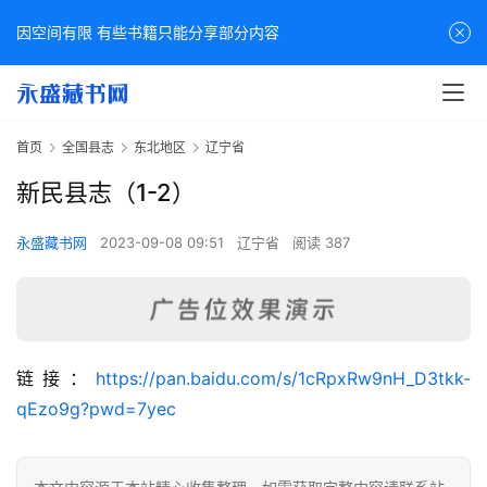
因空间有限 有些书籍只能分享部分内容
首页
全国县志
东北地区
辽宁省
新民县志（1-2）
永盛藏书网
2023-09-08 09:51
辽宁省
阅读 387
佛
链接：
https://pan.baidu.com/s/1cRpxRw9nH_D3tkk-
家
qEzo9g?pwd=7yec
典
籍