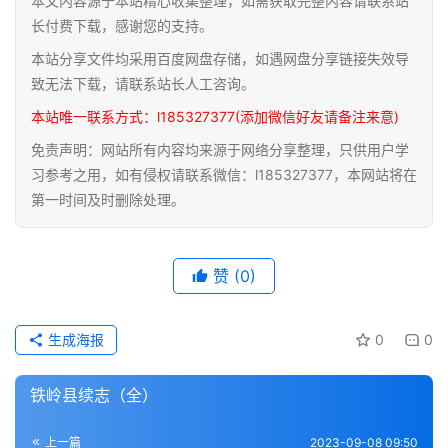
本文内容源于本站精心收集整理，如需获取完整内容请联系站
道
长付费下载，感谢您的支持。
家
本站分享文件均采用百度网盘存储，如遇网盘分享链接失效导
典
致无法下载，请联系站长人工咨询。
籍
本站唯一联系方式：l185327377(添加微信好友请备注来意)
免责声明：网站所有内容均来源于网络分享整理，只供用户学
易
习参考之用，如有侵权请联系微信：l185327377，本网站将在
学
第一时间及时删除处理。
典
籍
赞
(0)
医
学
典
生成海报
0
0
籍
铁岭县续志（全）
武
术
登录
注册
上一篇
2023-09-08 09:50