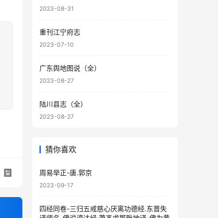
2023-08-31
重刊江宁府志
2023-07-10
广东舆地图说（全）
2023-08-27
陆川县志（全）
2023-08-27
猜你喜欢
周易举正-唐.郭京
2023-09-17
四经同卷-三归五戒慈心厌离功德经.东晋失
译师名-佛说须达经.萧齐求那毗地译-佛为黄