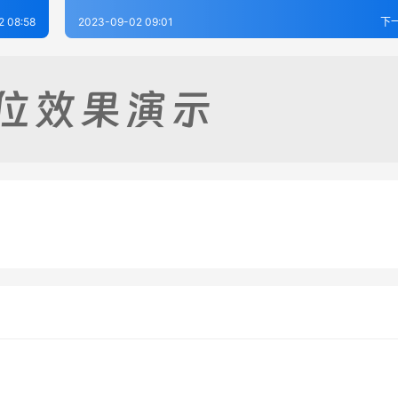
2 08:58
2023-09-02 09:01
下
志（全）
里塘志略（全）
-02
380
2023-09-02
4
志（全）
-02
237
西康省