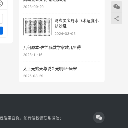
2023-09-20
洞玄灵宝丹水飞术运度小
劫妙经
2024-03-05
几何原本-古希腊数学家欧几里得
2023-11-16
太上元始天尊说金光明经-唐宋
2025-08-29
者后果自负。如有侵权请联系微信：