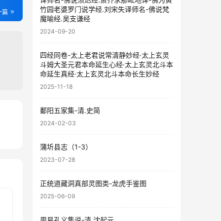
竹园老婆罗门说学经.刘宋失译师名-佛说梵
一篇
魔喻经.吴支谦经
2024-09-20
四经同卷-太上老君说常清静妙经·太上玄灵
斗姆大圣元君本命延生心经·太上玄灵北斗本
命延生真经·太上玄灵北斗本命长生妙经
2025-11-18
鄱阳五家集-清.史简
2024-02-03
13
蒲圻县志（1-3）
2023-07-28
正统道藏洞真部灵图类-龙虎手鉴图
2025-06-09
周易孔义集说-清.沈起元