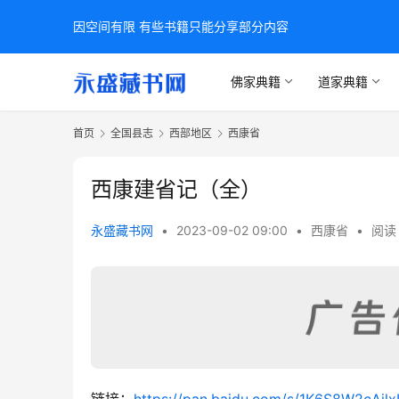
因空间有限 有些书籍只能分享部分内容
佛家典籍
道家典籍
首页
全国县志
西部地区
西康省
西康建省记（全）
永盛藏书网
•
2023-09-02 09:00
•
西康省
•
阅读 
链接：
https://pan.baidu.com/s/1K6S8W2cAi