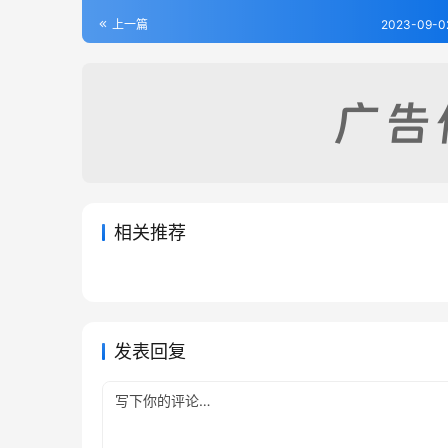
上一篇
2023-09-0
相关推荐
章谷屯志略（全）
雅州府
2023-09-02
337
2023-09
越雋厅志（1-2）
清溪县
2023-09-02
364
2023-09
西康省
西康省
西康省
西康省
发表回复