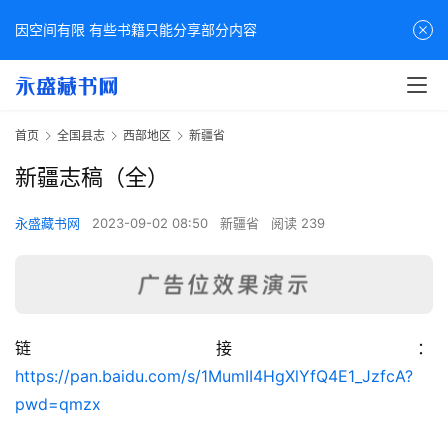
因空间有限 有些书籍只能分享部分内容
首页
全国县志
西部地区
新疆省
新疆志稿（全）
永盛藏书网
2023-09-02 08:50
新疆省
阅读 239
链接：
佛
https://pan.baidu.com/s/1MumII4HgXlYfQ4E1_JzfcA?
家
pwd=qmzx
典
籍