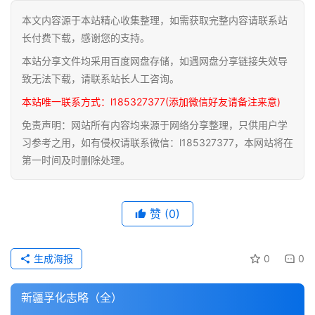
本文内容源于本站精心收集整理，如需获取完整内容请联系站
道
长付费下载，感谢您的支持。
家
本站分享文件均采用百度网盘存储，如遇网盘分享链接失效导
典
籍
致无法下载，请联系站长人工咨询。
本站唯一联系方式：l185327377(添加微信好友请备注来意)
易
免责声明：网站所有内容均来源于网络分享整理，只供用户学
学
习参考之用，如有侵权请联系微信：l185327377，本网站将在
典
第一时间及时删除处理。
籍
医
赞
(0)
学
典
籍
生成海报
0
0
武
新疆孚化志略（全）
术