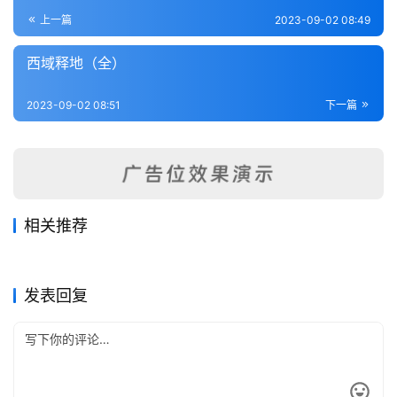
登录
注册
内
上一篇
2023-09-02 08:49
功
西域释地（全）
杂
2023-09-02 08:51
下一篇
学
四
库
全
书
相关推荐
绥定县乡土志
新疆回部志（全）
2023-09-02
338
2023-09-02
326
新疆舆图风土考（全）
新疆四道志（全）
2023-09-02
334
2023-09-02
329
全
新疆省
新疆省
新疆孚化志略（全）
回疆志（全）
2023-09-02
279
2023-09-02
370
新疆省
新疆省
国
新疆省
新疆省
发表回复
县
志
关