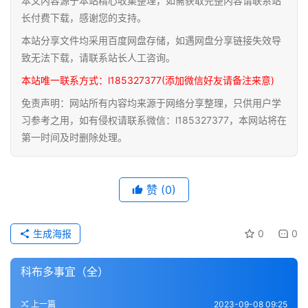
本文内容源于本站精心收集整理，如需获取完整内容请联系站
道
长付费下载，感谢您的支持。
家
本站分享文件均采用百度网盘存储，如遇网盘分享链接失效导
典
致无法下载，请联系站长人工咨询。
籍
本站唯一联系方式：l185327377(添加微信好友请备注来意)
免责声明：网站所有内容均来源于网络分享整理，只供用户学
易
习参考之用，如有侵权请联系微信：l185327377，本网站将在
学
第一时间及时删除处理。
典
籍
赞
(0)
医
学
典
生成海报
0
0
籍
科布多事宜（全）
武
术
登录
注册
上一篇
2023-09-08 09:25