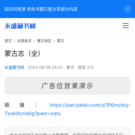
因空间有限 有些书籍只能分享部分内容
首页
全国县志
塞北地区
蒙古
蒙古志（全）
永盛藏书网
2023-09-08 09:20
蒙古
阅读 372
佛
链接：
https://pan.baidu.com/s/1P6mzbty-
家
TxukIAcrisliig?pwd=oqty
典
籍