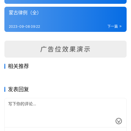
内
功
蒙古律例（全）
杂
2023-09-08 09:22
下一篇
学
四
库
全
相关推荐
书
科布多事宜（全）
布特哈志略（全）
2023-09-08
311
2023-09-08
288
西北垦务调查汇册（全）
蒙古律例（全）
2023-09-08
256
2023-09-08
221
蒙古
蒙古
乌里雅苏台志略（全）
2023-09-08
288
蒙古
蒙古
全
蒙古
发表回复
国
县
志
关
于