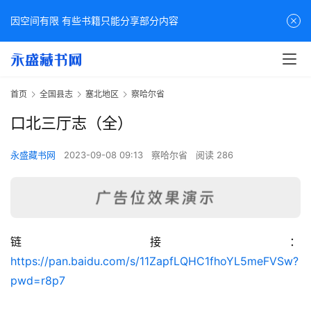
因空间有限 有些书籍只能分享部分内容
首页
全国县志
塞北地区
察哈尔省
口北三厅志（全）
永盛藏书网
2023-09-08 09:13
察哈尔省
阅读 286
链接：
佛
https://pan.baidu.com/s/11ZapfLQHC1fhoYL5meFVSw?
家
pwd=r8p7
典
籍