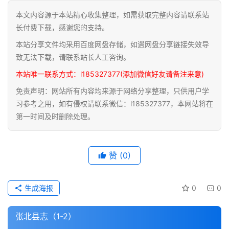
本文内容源于本站精心收集整理，如需获取完整内容请联系站
道
长付费下载，感谢您的支持。
家
本站分享文件均采用百度网盘存储，如遇网盘分享链接失效导
典
籍
致无法下载，请联系站长人工咨询。
本站唯一联系方式：l185327377(添加微信好友请备注来意)
易
免责声明：网站所有内容均来源于网络分享整理，只供用户学
学
习参考之用，如有侵权请联系微信：l185327377，本网站将在
典
第一时间及时删除处理。
籍
医
赞
(0)
学
典
籍
生成海报
0
0
武
张北县志（1-2）
术