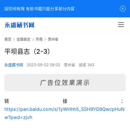
因空间有限 有些书籍只能分享部分内容
首页
全国县志
华南
贵州省
平坝县志（2-3）
永盛藏书网
2023-09-02 08:02
贵州省
阅读 343
链接：
佛
https://pan.baidu.com/s/1yWHhh5_SSH9YG9QwcpHuN
家
w?pwd=zjvh
典
籍