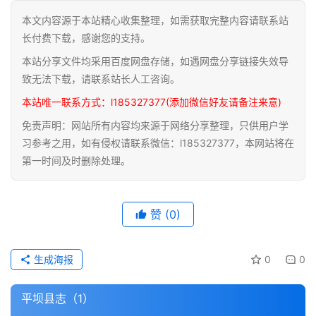
本文内容源于本站精心收集整理，如需获取完整内容请联系站
道
长付费下载，感谢您的支持。
家
本站分享文件均采用百度网盘存储，如遇网盘分享链接失效导
典
籍
致无法下载，请联系站长人工咨询。
本站唯一联系方式：l185327377(添加微信好友请备注来意)
易
免责声明：网站所有内容均来源于网络分享整理，只供用户学
学
习参考之用，如有侵权请联系微信：l185327377，本网站将在
典
第一时间及时删除处理。
籍
医
赞
(0)
学
典
籍
生成海报
0
0
武
平坝县志（1）
术