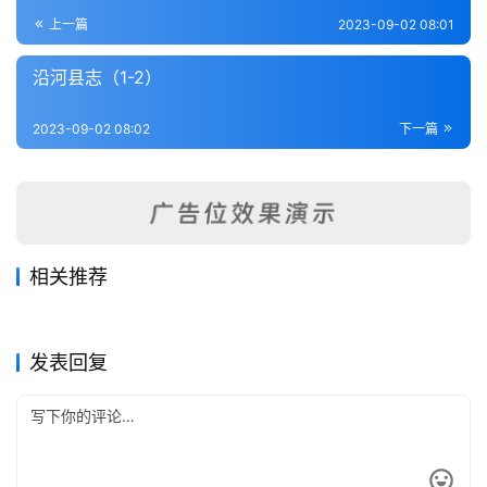
登录
注册
内
上一篇
2023-09-02 08:01
功
沿河县志（1-2）
杂
2023-09-02 08:02
下一篇
学
四
库
全
书
相关推荐
续遵义府志（1）
续修正安州志（1-2）
2023-09-02
312
2023-09-02
381
黔南职方纪略（全）
永宁州志（全）
2023-09-02
255
2023-09-02
407
全
贵州省
贵州省
瓮安县志（1-3）
湄潭县志（1-2）
2023-09-02
333
2023-09-02
371
贵州省
贵州省
国
贵州省
贵州省
发表回复
县
志
关