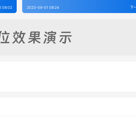
 08:02
2023-09-01 08:24
下
志略（全）
印江县志（全）
-02
305
2023-09-02
4
志（全）
八寨县志稿（全）
-02
379
2023-09-02
4
贵州省
贵州省