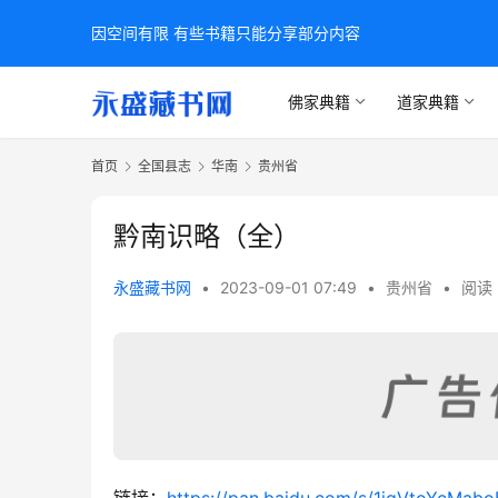
因空间有限 有些书籍只能分享部分内容
佛家典籍
道家典籍
首页
全国县志
华南
贵州省
黔南识略（全）
永盛藏书网
•
2023-09-01 07:49
•
贵州省
•
阅读 
链接：
https://pan.baidu.com/s/1igVtoYcMa