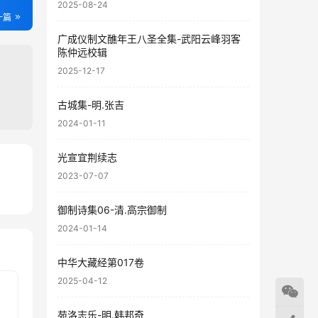
2025-08-24
一篇
广成仪制文醮年王八圣全集-武阳云峰羽客
陈仲远校辑
2025-12-17
古城集-明.张吉
2024-01-11
光宣宜荆续志
2023-07-07
08
42
御制诗集06-清.高宗御制
2024-01-14
中华大藏经第017卷
2025-04-12
苑洛志乐-明.韩邦奇