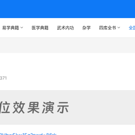
易学典籍
医学典籍
武术内功
杂学
四库全书
全
371
boBHbwEIyy1Eg?pwd=86rk