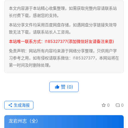
本文内容源于本站精心收集整理，如需获取完整内容请联系站
道
长付费下载，感谢您的支持。
家
本站分享文件均采用百度网盘存储，如遇网盘分享链接失效导
典
籍
致无法下载，请联系站长人工咨询。
本站唯一联系方式：l185327377(添加微信好友请备注来意)
易
免责声明：网站所有内容均来源于网络分享整理，只供用户学
学
习参考之用，如有侵权请联系微信：l185327377，本网站将在
典
第一时间及时删除处理。
籍
医
赞
(0)
学
典
籍
生成海报
0
0
武
龙岩州志（全）
术