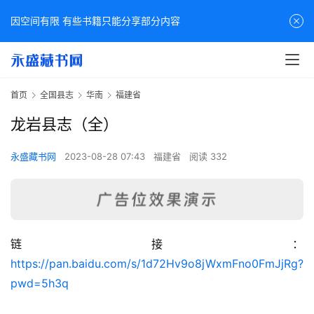
因空间有限 有些书籍只能分享部分内容
首页
全国县志
华南
福建省
龙岩县志（全）
永盛藏书网
2023-08-28 07:43
福建省
阅读 332
链接：
佛
https://pan.baidu.com/s/1d72Hv9o8jWxmFno0FmJjRg?
家
pwd=5h3q
典
籍