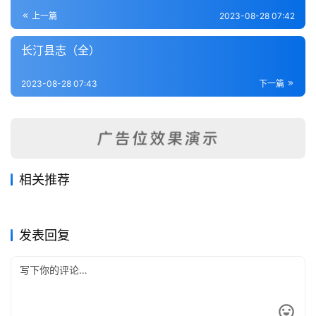
登录
注册
内
上一篇
2023-08-28 07:42
功
长汀县志（全）
杂
2023-08-28 07:43
下一篇
学
四
库
全
书
相关推荐
福州府志（1-2）
闽都记（全）
2023-08-28
252
2023-08-28
225
厦门志（全）
连江县志（全）
2023-08-28
318
2023-08-28
439
全
福建省
福建省
晋江县志（全）
永福县志（全）
2023-08-28
222
2023-08-28
444
福建省
福建省
国
福建省
福建省
发表回复
县
志
关