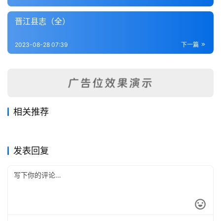
内
功
晋江县志（全）
杂
2023-08-28 07:39
下一篇
学
四
库
全
相关推荐
书
永福县志（全）
福州府志（1-2）
2023-08-28
444
2023-08-28
252
闽侯县志（全）
汀州府志（全）
2023-08-27
486
2023-08-28
284
福建省
福建省
闽都记（全）
龙岩县志（全）
2023-08-28
225
2023-08-28
331
福建省
福建省
全
福建省
福建省
发表回复
国
县
志
关
于