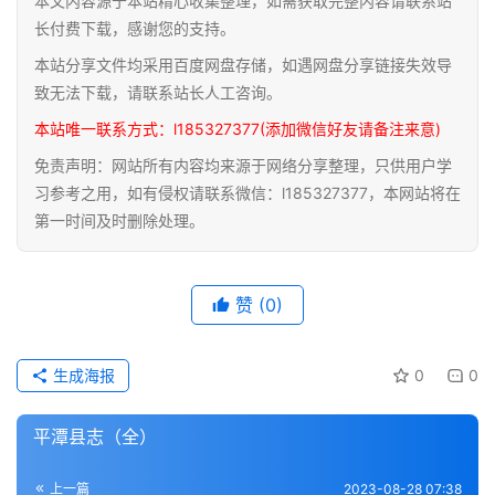
本文内容源于本站精心收集整理，如需获取完整内容请联系站
道
长付费下载，感谢您的支持。
家
本站分享文件均采用百度网盘存储，如遇网盘分享链接失效导
典
致无法下载，请联系站长人工咨询。
籍
本站唯一联系方式：l185327377(添加微信好友请备注来意)
免责声明：网站所有内容均来源于网络分享整理，只供用户学
易
习参考之用，如有侵权请联系微信：l185327377，本网站将在
学
第一时间及时删除处理。
典
籍
赞
(0)
医
学
典
生成海报
0
0
籍
平潭县志（全）
武
术
登录
注册
上一篇
2023-08-28 07:38