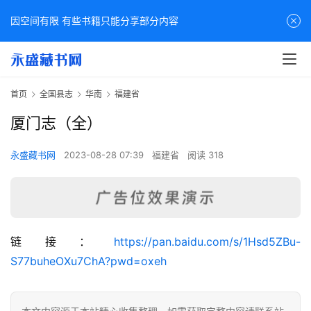
因空间有限 有些书籍只能分享部分内容
首页
全国县志
华南
福建省
厦门志（全）
永盛藏书网
2023-08-28 07:39
福建省
阅读 318
佛
链接：
https://pan.baidu.com/s/1Hsd5ZBu-
家
S77buheOXu7ChA?pwd=oxeh
典
籍