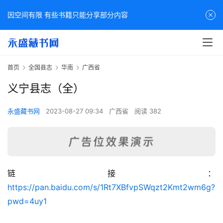
因空间有限 有些书籍只能分享部分内容
首页
全国县志
华南
广西省
义宁县志（全）
永盛藏书网
2023-08-27 09:34
广西省
阅读 382
链接：
佛
https://pan.baidu.com/s/1Rt7XBfvpSWqzt2Kmt2wm6g?
家
pwd=4uy1
典
籍