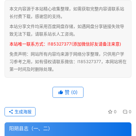
本文内容源于本站精心收集整理，如需获取完整内容请联系站
道
长付费下载，感谢您的支持。
家
本站分享文件均采用百度网盘存储，如遇网盘分享链接失效导
典
籍
致无法下载，请联系站长人工咨询。
本站唯一联系方式：l185327377(添加微信好友请备注来意)
易
免责声明：网站所有内容均来源于网络分享整理，只供用户学
学
习参考之用，如有侵权请联系微信：l185327377，本网站将在
典
第一时间及时删除处理。
籍
医
赞
(0)
学
典
籍
生成海报
0
0
武
阳朔县志（一、二）
术