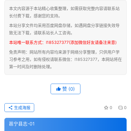
本文内容源于本站精心收集整理，如需获取完整内容请联系站
道
长付费下载，感谢您的支持。
家
本站分享文件均采用百度网盘存储，如遇网盘分享链接失效导
典
籍
致无法下载，请联系站长人工咨询。
本站唯一联系方式：l185327377(添加微信好友请备注来意)
易
免责声明：网站所有内容均来源于网络分享整理，只供用户学
学
习参考之用，如有侵权请联系微信：l185327377，本网站将在
典
第一时间及时删除处理。
籍
医
赞
(0)
学
典
籍
生成海报
0
0
武
邕宁县志-01
术