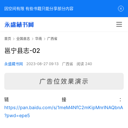
因空间有限 有些书籍只能分享部分内容
首页
全国县志
华南
广西省
邕宁县志-02
永盛藏书网
2023-08-27 09:13
广西省
阅读 240
链接：
佛
https://pan.baidu.com/s/1meM4NfC2mKipMnrINAQbnA
家
?pwd=epe5
典
籍