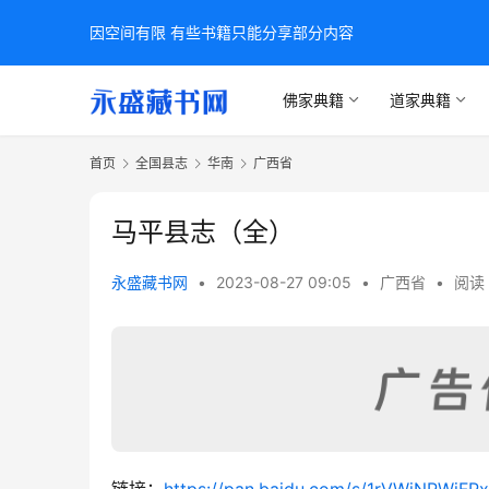
因空间有限 有些书籍只能分享部分内容
佛家典籍
道家典籍
首页
全国县志
华南
广西省
马平县志（全）
永盛藏书网
•
2023-08-27 09:05
•
广西省
•
阅读 
链接：
https://pan.baidu.com/s/1rVWiNPWj