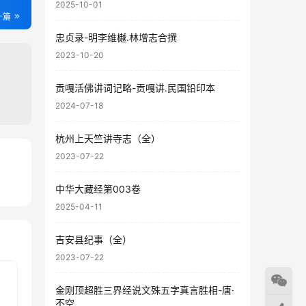
2025-10-01
一篇
忠贞录-明李维樾.林增志合撰
2023-10-20
贡嘎活佛讲词记略-贡嘎讲.民国铅印本
2024-07-18
杭州上天竺讲寺志（全）
2023-07-22
81
中华大藏经第003卷
43
2025-04-11
吉安县纪事（全）
2023-07-22
金刚顶超胜三界经说文殊五字真言胜相-唐·
不空