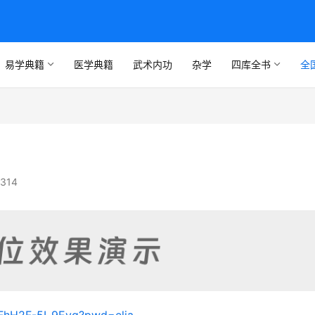
易学典籍
医学典籍
武术内功
杂学
四库全书
全
314
FhH2F-5I_9Eyg?pwd=elja