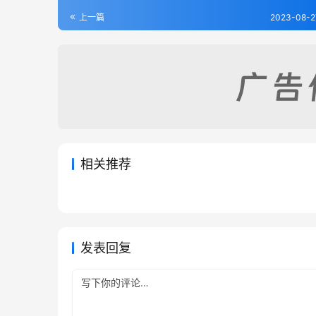
上一篇
2023-08-2
相关推荐
义宁县志（全）
新宁州
2023-08-27
382
2023-08
崇善县志（全）
续修兴
2023-08-27
478
2023-08
广西省
广西省
广西省
广西省
发表回复