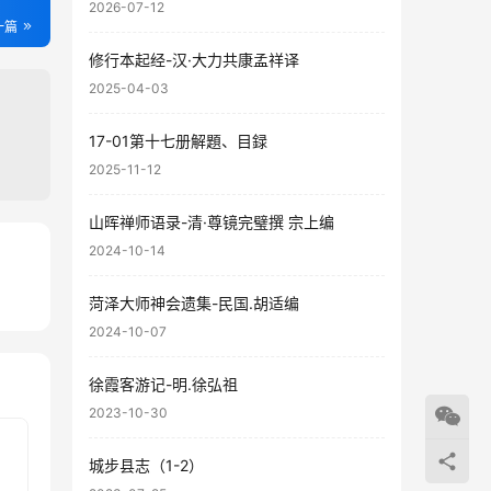
2026-07-12
一篇
修行本起经-汉·大力共康孟祥译
2025-04-03
17-01第十七册解題、目録
2025-11-12
山晖禅师语录-清·尊镜完璧撰 宗上编
2024-10-14
10
菏泽大师神会遗集-民国.胡适编
84
2024-10-07
徐霞客游记-明.徐弘祖
2023-10-30
城步县志（1-2）