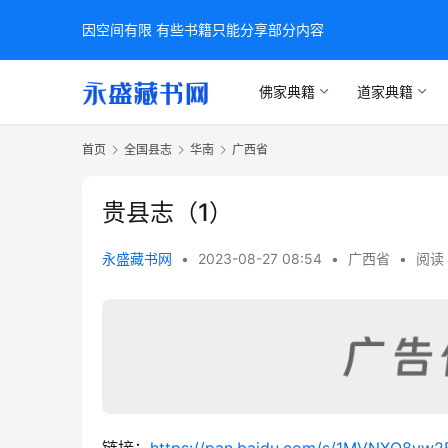
因空间有限 有些书籍只能分享部分内容
佛家典籍
道家典籍
首页
全国县志
华南
广西省
贵县志（1）
永盛藏书网
•
2023-08-27 08:54
•
广西省
•
阅读 
链接：
https://pan.baidu.com/s/1MVNXQ8vw2