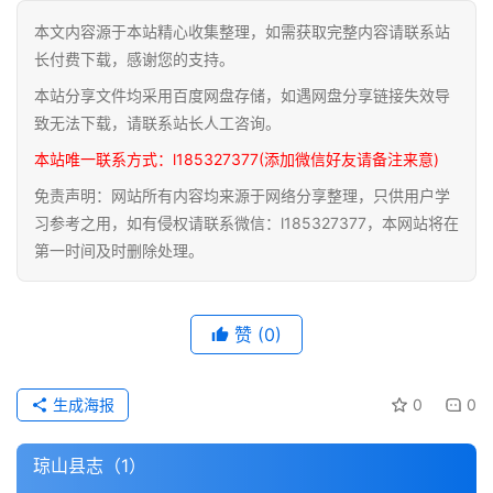
本文内容源于本站精心收集整理，如需获取完整内容请联系站
道
长付费下载，感谢您的支持。
家
本站分享文件均采用百度网盘存储，如遇网盘分享链接失效导
典
籍
致无法下载，请联系站长人工咨询。
本站唯一联系方式：l185327377(添加微信好友请备注来意)
易
免责声明：网站所有内容均来源于网络分享整理，只供用户学
学
习参考之用，如有侵权请联系微信：l185327377，本网站将在
典
第一时间及时删除处理。
籍
医
赞
(0)
学
典
籍
生成海报
0
0
武
琼山县志（1）
术