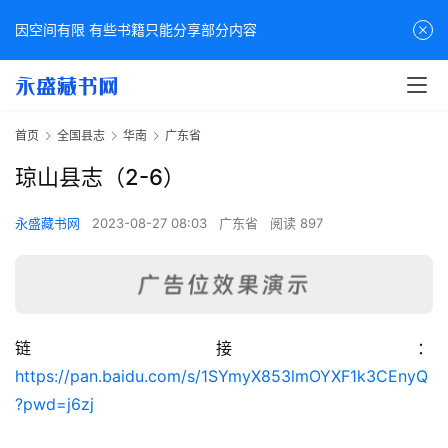
因空间有限 有些书籍只能分享部分内容
首页
全国县志
华南
广东省
琼山县志（2-6）
永盛藏书网
2023-08-27 08:03
广东省
阅读 897
链接：
佛
https://pan.baidu.com/s/1SYmyX853lmOYXF1k3CEnyQ
家
?pwd=j6zj
典
籍