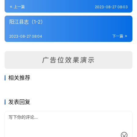
登录
注册
内
上一篇
2023-08-27 08:03
功
阳江县志（1-2）
杂
2023-08-27 08:04
下一篇
学
四
库
全
书
相关推荐
顺德县志（6-9）
德庆州志（2-3）
2023-08-27
323
2023-08-27
391
开平县志（全）
始兴县志（1-3）
2023-08-25
324
2023-08-27
388
全
广东省
广东省
电白县志（1-2）
澳门纪略（全）
2023-08-27
294
2023-08-27
264
广东省
广东省
国
广东省
广东省
发表回复
县
志
关