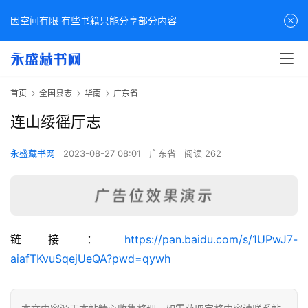
因空间有限 有些书籍只能分享部分内容
首页
全国县志
华南
广东省
连山绥徭厅志
永盛藏书网
2023-08-27 08:01
广东省
阅读 262
佛
链接：
https://pan.baidu.com/s/1UPwJ7-
家
aiafTKvuSqejUeQA?pwd=qywh
典
籍