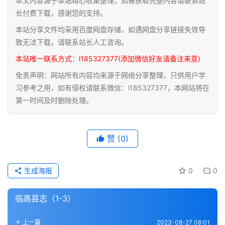
本文内容源于本站精心收集整理，如需获取完整内容请联系站
道
长付费下载，感谢您的支持。
家
本站分享文件均采用百度网盘存储，如遇网盘分享链接失效导
典
致无法下载，请联系站长人工咨询。
籍
本站唯一联系方式：l185327377(添加微信好友请备注来意)
免责声明：网站所有内容均来源于网络分享整理，只供用户学
易
习参考之用，如有侵权请联系微信：l185327377，本网站将在
学
第一时间及时删除处理。
典
籍
赞
(0)
医
学
典
生成海报
0
0
籍
临高县志（1-3）
武
术
登录
注册
上一篇
2023-08-27 08:01