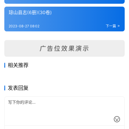
内
功
琼山县志(6册)(30卷)
杂
2023-08-27 08:02
下一篇
学
四
库
全
相关推荐
书
高明县志（1-3）
陆丰县志（全）
2023-08-27
340
2023-08-25
315
新会县志（全）
花县志（全）
2023-08-25
388
2023-08-27
294
广东省
广东省
吴川县志（全）
三水县志（全）
2023-08-27
331
2023-08-25
399
广东省
广东省
全
广东省
广东省
发表回复
国
县
志
关
于