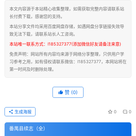
本文内容源于本站精心收集整理，如需获取完整内容请联系站
道
长付费下载，感谢您的支持。
家
本站分享文件均采用百度网盘存储，如遇网盘分享链接失效导
典
籍
致无法下载，请联系站长人工咨询。
本站唯一联系方式：l185327377(添加微信好友请备注来意)
易
免责声明：网站所有内容均来源于网络分享整理，只供用户学
学
习参考之用，如有侵权请联系微信：l185327377，本网站将在
典
第一时间及时删除处理。
籍
医
赞
(0)
学
典
籍
生成海报
0
0
武
番禺县续志（全）
术