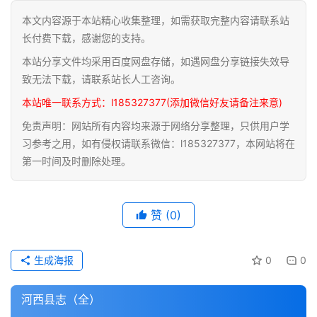
本文内容源于本站精心收集整理，如需获取完整内容请联系站
道
长付费下载，感谢您的支持。
家
本站分享文件均采用百度网盘存储，如遇网盘分享链接失效导
典
籍
致无法下载，请联系站长人工咨询。
本站唯一联系方式：l185327377(添加微信好友请备注来意)
易
免责声明：网站所有内容均来源于网络分享整理，只供用户学
学
习参考之用，如有侵权请联系微信：l185327377，本网站将在
典
第一时间及时删除处理。
籍
医
赞
(0)
学
典
籍
生成海报
0
0
武
河西县志（全）
术