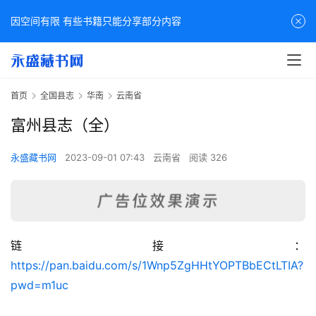
因空间有限 有些书籍只能分享部分内容
首页
全国县志
华南
云南省
富州县志（全）
永盛藏书网
2023-09-01 07:43
云南省
阅读 326
链接：
佛
https://pan.baidu.com/s/1Wnp5ZgHHtYOPTBbECtLTIA?
家
pwd=m1uc
典
籍