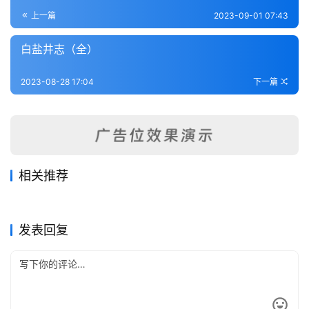
登录
注册
内
上一篇
2023-09-01 07:43
功
白盐井志（全）
杂
2023-08-28 17:04
下一篇
学
四
库
全
书
相关推荐
南诏野史（全）
元江志稿（全）
2023-08-28
393
2023-08-28
285
路南县志（全）
平彝县志（全）
2023-08-28
388
2023-08-31
245
全
云南省
云南省
昆明县志（全）
邓川州志（全）
2023-08-28
352
2023-08-28
383
云南省
云南省
国
云南省
云南省
发表回复
县
志
关