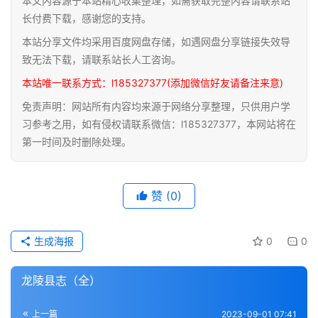
本文内容源于本站精心收集整理，如需获取完整内容请联系站
道
长付费下载，感谢您的支持。
家
本站分享文件均采用百度网盘存储，如遇网盘分享链接失效导
典
致无法下载，请联系站长人工咨询。
籍
本站唯一联系方式：l185327377(添加微信好友请备注来意)
免责声明：网站所有内容均来源于网络分享整理，只供用户学
易
习参考之用，如有侵权请联系微信：l185327377，本网站将在
学
第一时间及时删除处理。
典
籍
赞
(0)
医
学
典
生成海报
0
0
籍
龙陵县志（全）
武
术
登录
注册
上一篇
2023-09-01 07:41