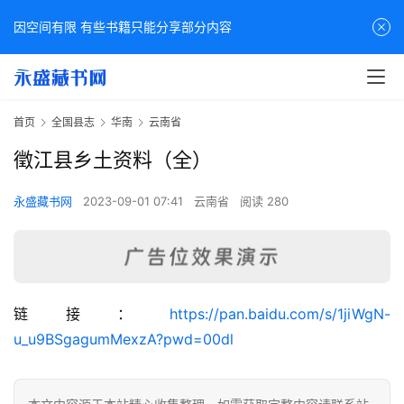
因空间有限 有些书籍只能分享部分内容
首页
全国县志
华南
云南省
徵江县乡土资料（全）
永盛藏书网
2023-09-01 07:41
云南省
阅读 280
佛
链接：
https://pan.baidu.com/s/1jiWgN-
家
u_u9BSgagumMexzA?pwd=00dl
典
籍