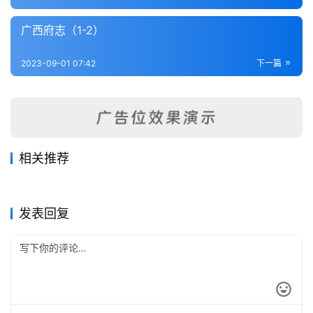
内
功
广西府志（1-2）
杂
2023-09-01 07:42
下一篇
学
四
库
全
相关推荐
书
禄劝县志（1）
滇南名胜图（一、二）
2023-09-01
325
2023-08-31
376
马龙县志（一、二）
浪穹县志略（1-2）
2023-08-31
343
2023-09-01
367
云南省
云南省
腾越厅志（全）
镇越县志（全）
2023-08-28
464
2023-09-01
237
云南省
云南省
全
云南省
云南省
发表回复
国
县
志
关
于