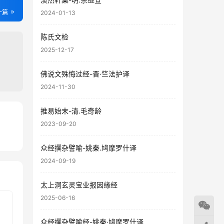
一篇
2024-01-13
陈氏文检
2025-12-17
佛说文殊悔过经-晋·竺法护译
2024-11-30
推易始末-清.毛奇龄
2023-09-20
42
25
众经撰杂譬喻-姚秦.鸠摩罗什译
2024-09-19
太上洞玄灵宝业报因缘经
2025-06-16
众经撰杂譬喻经-姚秦·鸠摩罗什译