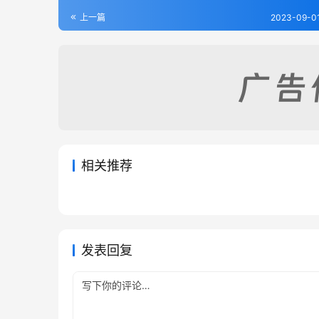
上一篇
2023-09-01
相关推荐
宣威州志（全）
蒙自县
2023-08-28
243
2023-08
禄劝县志（2-3）
滇系（
2023-09-01
252
2023-08
云南省
云南省
云南省
云南省
发表回复