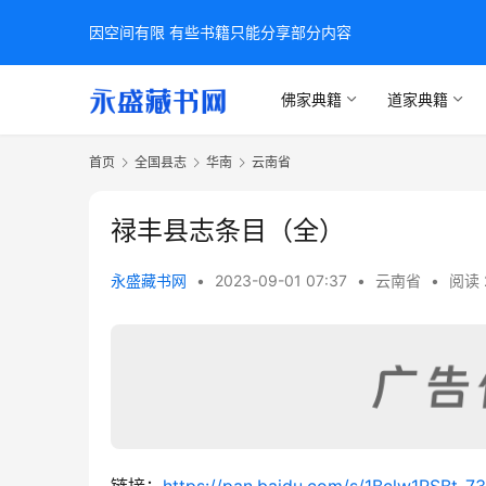
因空间有限 有些书籍只能分享部分内容
佛家典籍
道家典籍
首页
全国县志
华南
云南省
禄丰县志条目（全）
永盛藏书网
•
2023-09-01 07:37
•
云南省
•
阅读 
链接：
https://pan.baidu.com/s/1Bclw1RSBt-