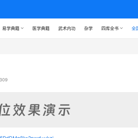
易学典籍
医学典籍
武术内功
杂学
四库全书
全
309
Hr_6PdDMg8Iw?pwd=ykzj