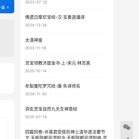
2023-07-22
一篇
佛遗日摩尼宝经-汉·支娄迦谶译
2024-12-24
太清神鉴
2023-11-18
灵宝领教济度金书·上-宋元·林灵真
2025-10-14
70
牟梨曼陀罗咒经-唐·失译师名
77
2024-11-30
洞玄灵宝自然九天生神章经
2025-07-14
四篇同卷-许真君受炼形神上清毕道法要节
文·天枢院都司须知令·天枢院都司须知格·灵