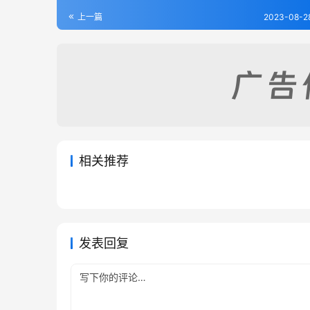
上一篇
2023-08-2
相关推荐
平彝县志（全）
滇缅南
2023-08-31
245
2023-08
浪穹县志略（1-2）
马龙县
2023-09-01
367
2023-08
云南省
云南省
云南省
云南省
发表回复