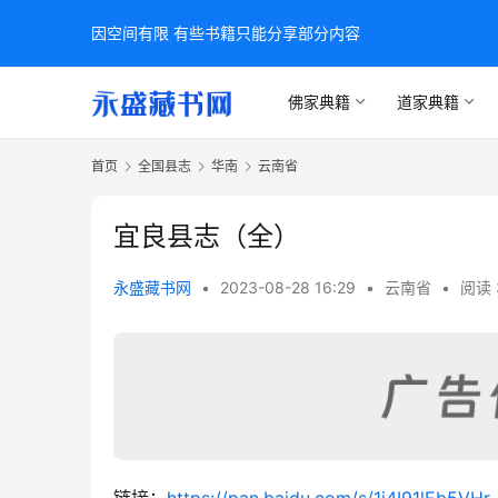
因空间有限 有些书籍只能分享部分内容
佛家典籍
道家典籍
首页
全国县志
华南
云南省
宜良县志（全）
永盛藏书网
•
2023-08-28 16:29
•
云南省
•
阅读 
链接：
https://pan.baidu.com/s/1j4I91lEb5V