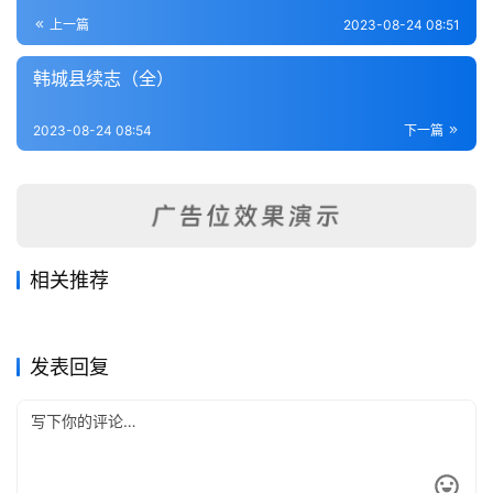
登录
注册
内
上一篇
2023-08-24 08:51
功
韩城县续志（全）
杂
2023-08-24 08:54
下一篇
学
四
库
全
书
相关推荐
重修岐山县志（全）
续修南郑县志（1-3）
2023-08-24
395
2023-08-23
264
陝西全省輿地圖
续修平利县志（全）
2023-08-24
280
2023-08-24
419
全
陕西省
陕西省
镇安县志（全）
镇安县乡土志（全）
2023-08-24
300
2023-08-24
374
陕西省
陕西省
国
陕西省
陕西省
发表回复
县
志
关