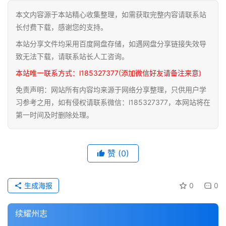
本文内容源于本站精心收集整理，如需获取完整内容请联系站
道
长付费下载，感谢您的支持。
家
本站分享文件均采用百度网盘存储，如遇网盘分享链接失效导
典
籍
致无法下载，请联系站长人工咨询。
本站唯一联系方式：l185327377(添加微信好友请备注来意)
易
免责声明：网站所有内容均来源于网络分享整理，只供用户学
学
习参考之用，如有侵权请联系微信：l185327377，本网站将在
典
第一时间及时删除处理。
籍
医
赞
(0)
学
典
籍
生成海报
0
0
武
续耀州志
术