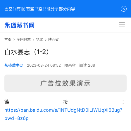
因空间有限 有些书籍只能分享部分内容
首页
全国县志
华北
陕西省
白水县志（1-2）
永盛藏书网
2023-08-24 08:52
陕西省
阅读 268
链接：
佛
https://pan.baidu.com/s/1NTUdgNtD0lLlWlJqXl6Bug?
家
pwd=8z6p
典
籍