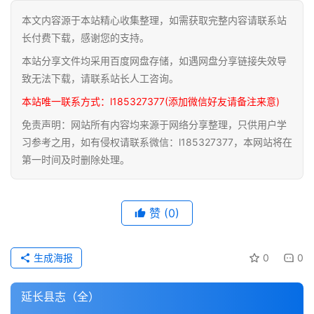
本文内容源于本站精心收集整理，如需获取完整内容请联系站
道
长付费下载，感谢您的支持。
家
本站分享文件均采用百度网盘存储，如遇网盘分享链接失效导
典
籍
致无法下载，请联系站长人工咨询。
本站唯一联系方式：l185327377(添加微信好友请备注来意)
易
免责声明：网站所有内容均来源于网络分享整理，只供用户学
学
习参考之用，如有侵权请联系微信：l185327377，本网站将在
典
第一时间及时删除处理。
籍
医
赞
(0)
学
典
籍
生成海报
0
0
武
延长县志（全）
术