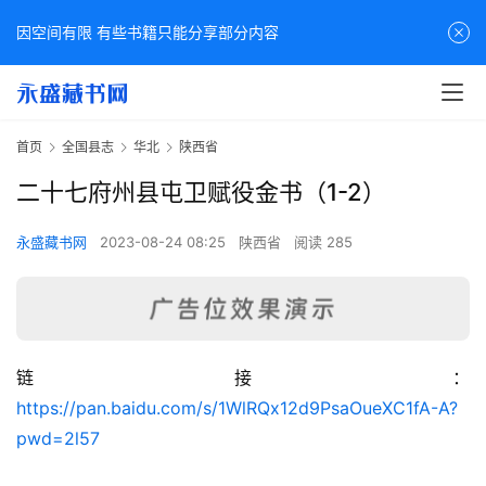
因空间有限 有些书籍只能分享部分内容
首页
全国县志
华北
陕西省
二十七府州县屯卫赋役金书（1-2）
永盛藏书网
2023-08-24 08:25
陕西省
阅读 285
链接：
佛
https://pan.baidu.com/s/1WlRQx12d9PsaOueXC1fA-A?
家
pwd=2l57
典
籍