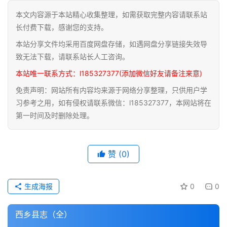
本文内容源于本站精心收集整理，如需获取完整内容请联系站
道
长付费下载，感谢您的支持。
家
本站分享文件均采用百度网盘存储，如遇网盘分享链接失效导
典
籍
致无法下载，请联系站长人工咨询。
本站唯一联系方式：l185327377(添加微信好友请备注来意)
易
免责声明：网站所有内容均来源于网络分享整理，只供用户学
学
习参考之用，如有侵权请联系微信：l185327377，本网站将在
典
第一时间及时删除处理。
籍
医
赞
(0)
学
典
籍
生成海报
0
0
武
西乡县志（全）
术