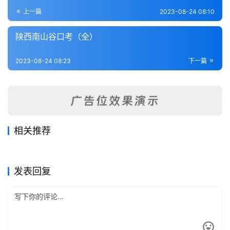
登录
注册
内
上一篇
2023-08-24 08:10
功
陕西南山谷口考（全）
杂
2023-08-24 08:23
下一篇
学
四
库
全
书
相关推荐
邠州新志稿（全）
陕西志辑要（1-2）
2023-08-23
420
2023-08-24
375
神木乡土志（全）
平民县志（全）
2023-08-24
325
2023-08-23
238
全
陕西省
陕西省
续兴安府志（全）
兴平县乡土志（全）
2023-08-24
483
2023-08-22
371
陕西省
陕西省
国
陕西省
陕西省
发表回复
县
志
关