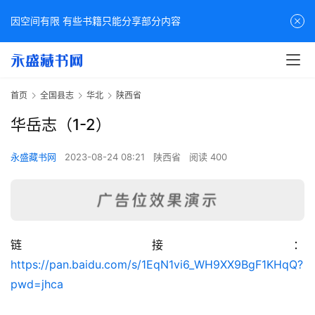
因空间有限 有些书籍只能分享部分内容
首页
全国县志
华北
陕西省
华岳志（1-2）
永盛藏书网
2023-08-24 08:21
陕西省
阅读 400
链接：
佛
https://pan.baidu.com/s/1EqN1vi6_WH9XX9BgF1KHqQ?
家
pwd=jhca
典
籍