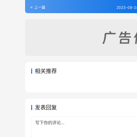
上一篇
2023-08-2
相关推荐
武功县续志（全）
朝邑县
2023-08-23
316
2023-08
朝邑县幅员地粮总说（全）
宝鸡县
2023-08-23
282
2023-08
陕西省
陕西省
陕西省
陕西省
发表回复