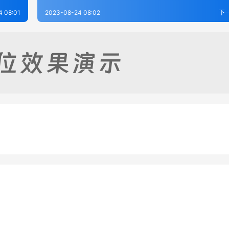
4 08:01
2023-08-24 08:02
下
志（全）
三辅黄图（全）
-25
262
2023-08-24
4
志（1-2）
重修岐山县志（全）
-24
278
2023-08-24
3
陕西省
陕西省