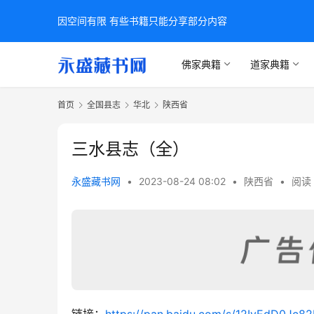
因空间有限 有些书籍只能分享部分内容
佛家典籍
道家典籍
首页
全国县志
华北
陕西省
三水县志（全）
永盛藏书网
•
2023-08-24 08:02
•
陕西省
•
阅读 
链接：
https://pan.baidu.com/s/12IyEdD0Jc