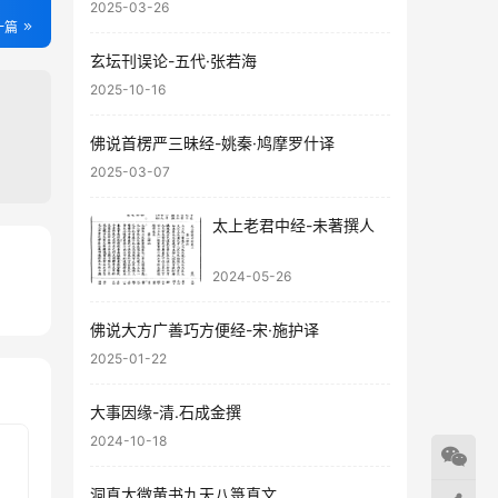
2025-03-26
一篇
玄坛刊误论-五代·张若海
2025-10-16
佛说首楞严三昧经-姚秦·鸠摩罗什译
2025-03-07
太上老君中经-未著撰人
2024-05-26
22
95
佛说大方广善巧方便经-宋·施护译
2025-01-22
大事因缘-清.石成金撰
2024-10-18
洞真太微黄书九天八箓真文