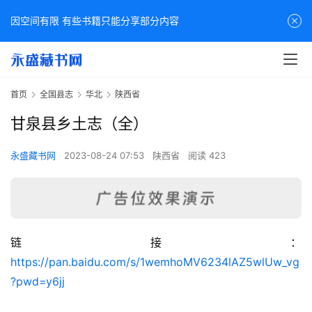
因空间有限 有些书籍只能分享部分内容
首页
全国县志
华北
陕西省
甘泉县乡土志（全）
永盛藏书网
2023-08-24 07:53
陕西省
阅读 423
链接：
佛
https://pan.baidu.com/s/1wemhoMV6234lAZ5wlUw_vg
家
?pwd=y6jj
典
籍