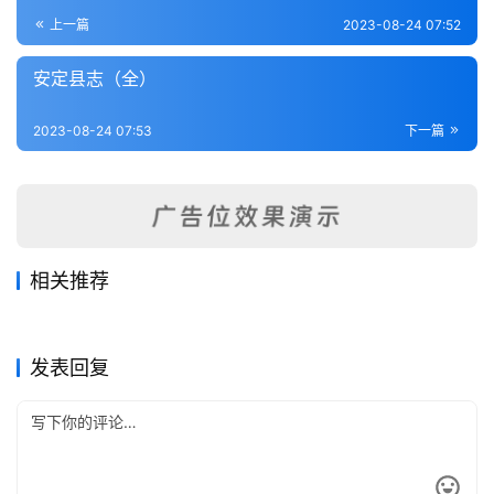
登录
注册
内
上一篇
2023-08-24 07:52
功
安定县志（全）
杂
2023-08-24 07:53
下一篇
学
四
库
全
书
相关推荐
武功县续志（全）
清涧县志（全）
2023-08-23
316
2023-08-24
510
吴堡县志（全）
绥德州志（1-2）
2023-08-24
383
2023-08-24
727
全
陕西省
陕西省
葭县志（全）
佛坪县志（全）
2023-08-24
524
2023-08-24
221
陕西省
陕西省
国
陕西省
陕西省
发表回复
县
志
关