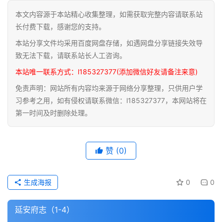
本文内容源于本站精心收集整理，如需获取完整内容请联系站
道
长付费下载，感谢您的支持。
家
本站分享文件均采用百度网盘存储，如遇网盘分享链接失效导
典
籍
致无法下载，请联系站长人工咨询。
本站唯一联系方式：l185327377(添加微信好友请备注来意)
易
免责声明：网站所有内容均来源于网络分享整理，只供用户学
学
习参考之用，如有侵权请联系微信：l185327377，本网站将在
典
第一时间及时删除处理。
籍
医
赞
(0)
学
典
籍
生成海报
0
0
武
延安府志（1-4）
术