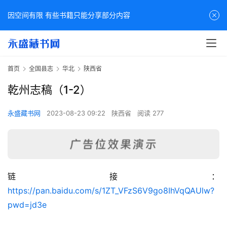
因空间有限 有些书籍只能分享部分内容
首页
全国县志
华北
陕西省
乾州志稿（1-2）
永盛藏书网
2023-08-23 09:22
陕西省
阅读 277
链接：
佛
https://pan.baidu.com/s/1ZT_VFzS6V9go8IhVqQAUlw?
家
pwd=jd3e
典
籍