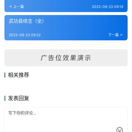
登录
注册
内
上一篇
2023-08-23 09:19
功
武功县续志（全）
杂
2023-08-23 09:32
下一篇
学
四
库
全
书
相关推荐
兴平县志（1-2）
神木乡土志（全）
2023-08-22
364
2023-08-24
325
高陵县志（全）
韩城县续志（全）
2023-08-25
268
2023-08-24
347
全
陕西省
陕西省
佛坪县志（全）
雩县志（1-2）
2023-08-24
221
2023-08-22
349
陕西省
陕西省
国
陕西省
陕西省
发表回复
县
志
关