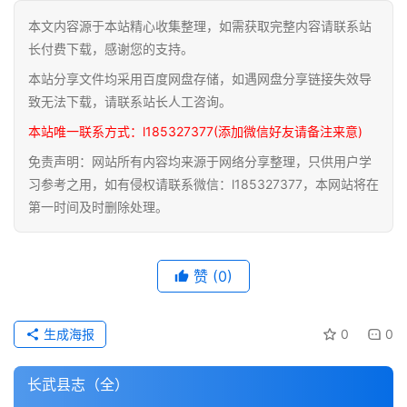
本文内容源于本站精心收集整理，如需获取完整内容请联系站
道
长付费下载，感谢您的支持。
家
本站分享文件均采用百度网盘存储，如遇网盘分享链接失效导
典
籍
致无法下载，请联系站长人工咨询。
本站唯一联系方式：l185327377(添加微信好友请备注来意)
易
免责声明：网站所有内容均来源于网络分享整理，只供用户学
学
习参考之用，如有侵权请联系微信：l185327377，本网站将在
典
第一时间及时删除处理。
籍
医
赞
(0)
学
典
籍
生成海报
0
0
武
长武县志（全）
术