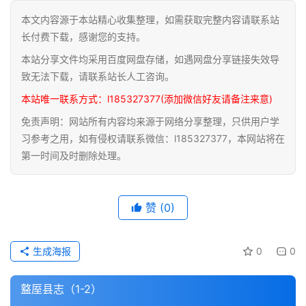
本文内容源于本站精心收集整理，如需获取完整内容请联系站
道
长付费下载，感谢您的支持。
家
本站分享文件均采用百度网盘存储，如遇网盘分享链接失效导
典
籍
致无法下载，请联系站长人工咨询。
本站唯一联系方式：l185327377(添加微信好友请备注来意)
易
免责声明：网站所有内容均来源于网络分享整理，只供用户学
学
习参考之用，如有侵权请联系微信：l185327377，本网站将在
典
第一时间及时删除处理。
籍
医
赞
(0)
学
典
籍
生成海报
0
0
武
盩厔县志（1-2）
术