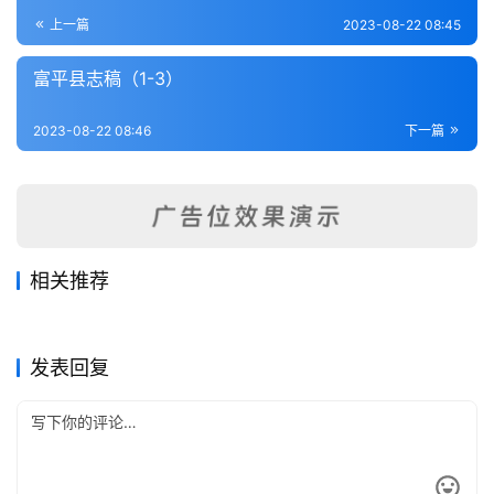
登录
注册
内
上一篇
2023-08-22 08:45
功
富平县志稿（1-3）
杂
2023-08-22 08:46
下一篇
学
四
库
全
书
相关推荐
秦疆治略（全）
褒城县志（全）
2023-08-24
477
2023-08-23
314
盩厔县志（1-2）
延长县志（全）
2023-08-22
205
2023-08-24
394
全
陕西省
陕西省
陕西南山谷口考（全）
二十七府州县屯卫赋役金书
2023-08-24
298
2023-08-24
287
陕西省
陕西省
（1-2）
国
陕西省
陕西省
发表回复
县
志
关