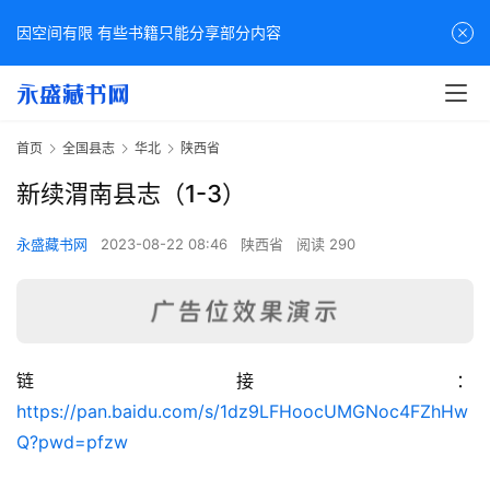
因空间有限 有些书籍只能分享部分内容
首页
全国县志
华北
陕西省
新续渭南县志（1-3）
永盛藏书网
2023-08-22 08:46
陕西省
阅读 290
链接：
佛
https://pan.baidu.com/s/1dz9LFHoocUMGNoc4FZhHw
家
Q?pwd=pfzw
典
籍