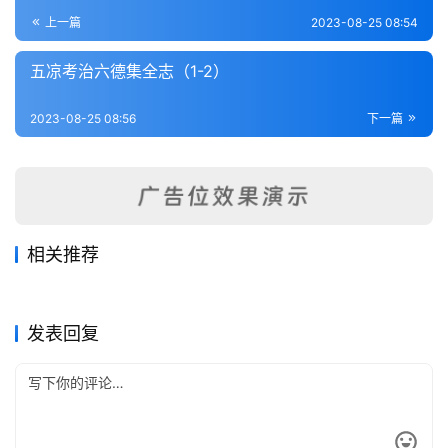
登录
注册
内
上一篇
2023-08-25 08:54
功
五凉考治六德集全志（1-2）
杂
2023-08-25 08:56
下一篇
学
四
库
全
书
相关推荐
五凉考治六德集全志（1-2）
和政县志（全）
2023-08-25
390
2023-08-25
286
钦定兰州纪略（1-3）
狄道州志（1-2）
2023-08-25
349
2023-08-25
446
全
甘肃省
甘肃省
伏羌县志（全）
徽县志（1-2）
2023-08-25
414
2023-08-25
279
甘肃省
甘肃省
国
甘肃省
甘肃省
发表回复
县
志
关