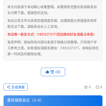
本文内容源于本站精心收集整理，如需获取完整内容请联系站
道
长付费下载，感谢您的支持。
家
本站分享文件均采用百度网盘存储，如遇网盘分享链接失效导
典
籍
致无法下载，请联系站长人工咨询。
本站唯一联系方式：l185327377(添加微信好友请备注来意)
易
免责声明：网站所有内容均来源于网络分享整理，只供用户学
学
习参考之用，如有侵权请联系微信：l185327377，本网站将在
典
第一时间及时删除处理。
籍
医
赞
(0)
学
典
籍
生成海报
0
0
武
重修镇原县志（3-6）
术