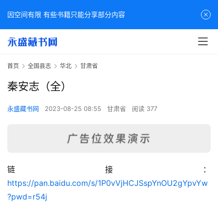
因空间有限 有些书籍只能分享部分内容
首页
全国县志
华北
甘肃省
秦安志（全）
永盛藏书网
2023-08-25 08:55
甘肃省
阅读 377
链接：
佛
https://pan.baidu.com/s/1P0vVjHCJSspYnOU2gYpvYw
家
?pwd=r54j
典
籍