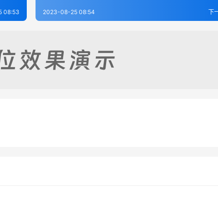
5 08:53
2023-08-25 08:54
下
志（1-2）
兰州府志（1-3）
-25
422
2023-08-25
2
（全）
靖远县志（1-2）
-25
192
2023-08-25
3
甘肃省
甘肃省