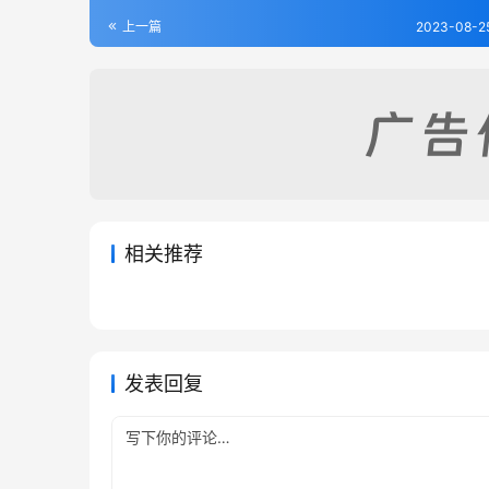
上一篇
2023-08-2
相关推荐
崆峒山志（全）
洮州厅
2023-08-25
365
2023-08
重修灵台县志（1-3）
徽郡志
2023-08-25
260
2023-08
甘肃省
甘肃省
甘肃省
甘肃省
发表回复