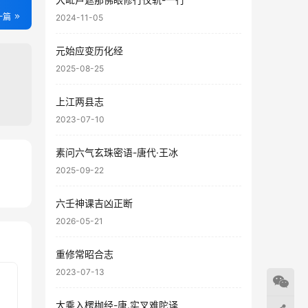
一篇
2024-11-05
元始应变历化经
2025-08-25
上江两县志
2023-07-10
素问六气玄珠密语-唐代·王冰
2025-09-22
57
31
六壬神课吉凶正断
2026-05-21
重修常昭合志
2023-07-13
大乘入楞枷经-唐.实叉难陀译