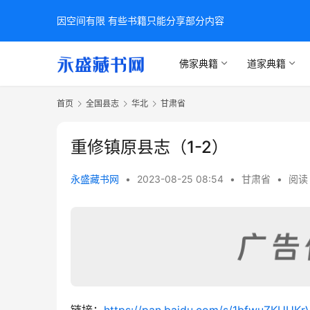
因空间有限 有些书籍只能分享部分内容
佛家典籍
道家典籍
首页
全国县志
华北
甘肃省
重修镇原县志（1-2）
永盛藏书网
•
2023-08-25 08:54
•
甘肃省
•
阅读 
链接：
https://pan.baidu.com/s/1bfwuZKUU