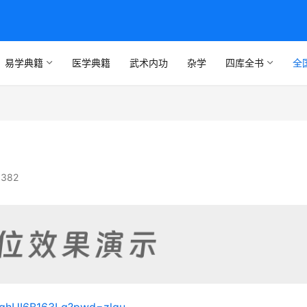
易学典籍
医学典籍
武术内功
杂学
四库全书
全
382
-hqhUI6B163Lg?pwd=zlgu