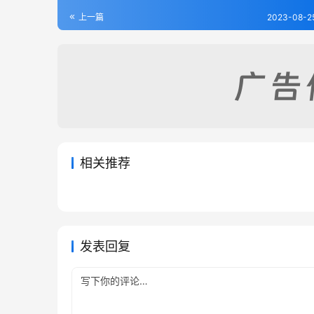
上一篇
2023-08-2
相关推荐
会宁县志（全）
重修镇
2023-08-25
474
2023-08
伏羌县志（全）
安定县
2023-08-25
412
2023-08
甘肃省
甘肃省
甘肃省
甘肃省
发表回复