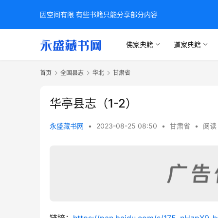
因空间有限 有些书籍只能分享部分内容
佛家典籍
道家典籍
首页
全国县志
华北
甘肃省
华亭县志（1-2）
永盛藏书网
•
2023-08-25 08:50
•
甘肃省
•
阅读 
链接：
https://pan.baidu.com/s/175_nHzpX9