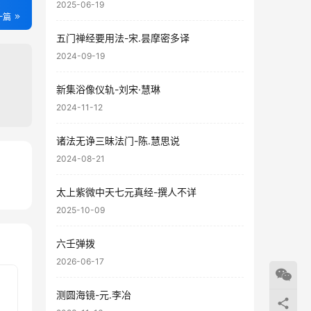
2025-06-19
一篇
五门禅经要用法-宋.昙摩密多译
2024-09-19
新集浴像仪轨-刘宋·慧琳
2024-11-12
诸法无诤三昧法门-陈.慧思说
2024-08-21
27
太上紫微中天七元真经-撰人不详
10
2025-10-09
六壬弹拨
2026-06-17
测圆海镜-元.李冶