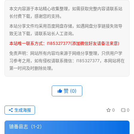
本文内容源于本站精心收集整理，如需获取完整内容请联系站
道
长付费下载，感谢您的支持。
家
本站分享文件均采用百度网盘存储，如遇网盘分享链接失效导
典
籍
致无法下载，请联系站长人工咨询。
本站唯一联系方式：l185327377(添加微信好友请备注来意)
易
免责声明：网站所有内容均来源于网络分享整理，只供用户学
学
习参考之用，如有侵权请联系微信：l185327377，本网站将在
典
第一时间及时删除处理。
籍
医
赞
(0)
学
典
籍
生成海报
0
0
武
镇番县志（1-2）
术