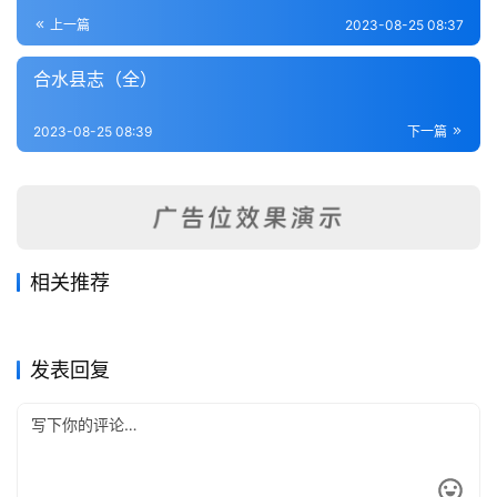
登录
注册
内
上一篇
2023-08-25 08:37
功
合水县志（全）
杂
2023-08-25 08:39
下一篇
学
四
库
全
书
相关推荐
海城县志（全）
成县新志（1-2）
2023-08-25
438
2023-08-25
359
肃镇志（全）
泾州志（全）
2023-08-25
221
2023-08-25
350
全
甘肃省
甘肃省
甘州府志（1-6）
五凉考治六德集全志（1-2）
2023-08-25
475
2023-08-25
390
甘肃省
甘肃省
国
甘肃省
甘肃省
发表回复
县
志
关