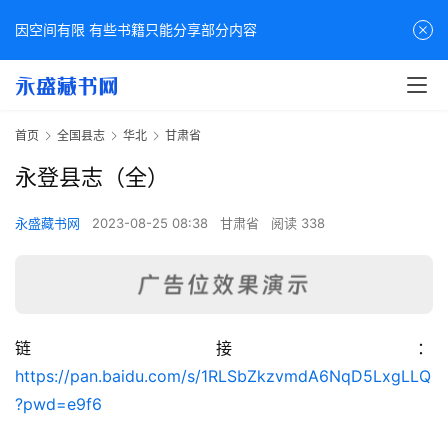
因空间有限 有些书籍只能分享部分内容
首页
全国县志
华北
甘肃省
永登县志（全）
永盛藏书网
2023-08-25 08:38
甘肃省
阅读 338
链接：
佛
https://pan.baidu.com/s/1RLSbZkzvmdA6NqD5LxgLLQ
家
?pwd=e9f6
典
籍