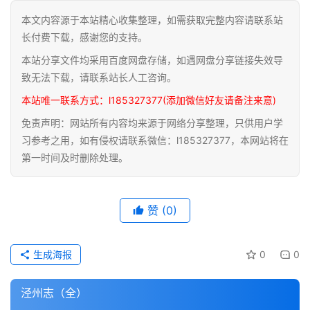
本文内容源于本站精心收集整理，如需获取完整内容请联系站
道
长付费下载，感谢您的支持。
家
本站分享文件均采用百度网盘存储，如遇网盘分享链接失效导
典
籍
致无法下载，请联系站长人工咨询。
本站唯一联系方式：l185327377(添加微信好友请备注来意)
易
免责声明：网站所有内容均来源于网络分享整理，只供用户学
学
习参考之用，如有侵权请联系微信：l185327377，本网站将在
典
第一时间及时删除处理。
籍
医
赞
(0)
学
典
籍
生成海报
0
0
武
泾州志（全）
术