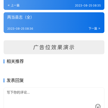
登录
注册
内
上一篇
2023-08-25 08:35
功
两当县志（全）
杂
2023-08-25 08:36
下一篇
学
四
库
全
书
相关推荐
成县新志（1-2）
伏羌县志（全）
2023-08-25
359
2023-08-25
413
崆峒山志（全）
肃镇志（全）
2023-08-25
365
2023-08-25
221
全
甘肃省
甘肃省
五凉考治六德集全志（1-2）
重修镇原县志（3-6）
2023-08-25
390
2023-08-25
277
甘肃省
甘肃省
国
甘肃省
甘肃省
发表回复
县
志
关