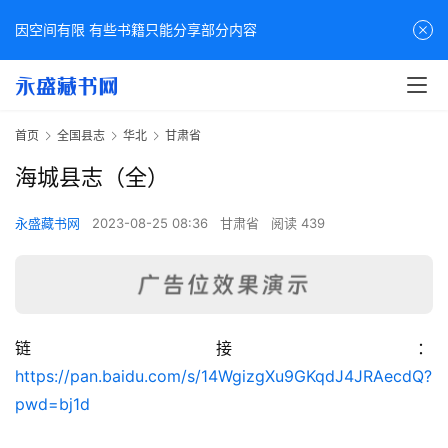
因空间有限 有些书籍只能分享部分内容
首页
全国县志
华北
甘肃省
海城县志（全）
永盛藏书网
2023-08-25 08:36
甘肃省
阅读 439
链接：
佛
https://pan.baidu.com/s/14WgizgXu9GKqdJ4JRAecdQ?
家
pwd=bj1d
典
籍