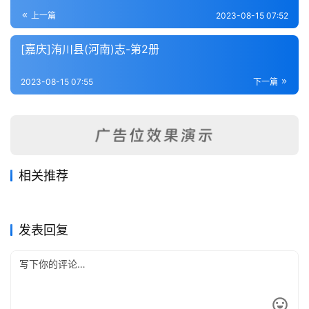
登录
注册
内
上一篇
2023-08-15 07:52
功
[嘉庆]洧川县(河南)志-第2册
杂
2023-08-15 07:55
下一篇
学
四
库
全
书
相关推荐
许昌县志
杞纪（全）
2023-08-07
376
2023-08-06
220
南阳县志（1-4）
禹县志（1-7）
2023-08-10
370
2023-08-10
474
全
河南省
河南省
重修滑县志（1）
淮阳县志八卷
2023-08-09
224
2023-08-07
406
河南省
河南省
国
河南省
河南省
发表回复
县
志
关