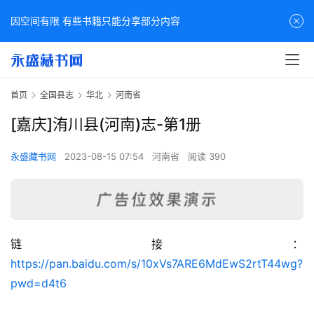
因空间有限 有些书籍只能分享部分内容
首页
全国县志
华北
河南省
[嘉庆]洧川县(河南)志-第1册
永盛藏书网
2023-08-15 07:54
河南省
阅读 390
链接：
佛
https://pan.baidu.com/s/10xVs7ARE6MdEwS2rtT44wg?
家
pwd=d4t6
典
籍