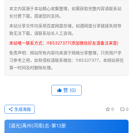
本文内容源于本站精心收集整理，如需获取完整内容请联系站
道
长付费下载，感谢您的支持。
家
本站分享文件均采用百度网盘存储，如遇网盘分享链接失效导
典
籍
致无法下载，请联系站长人工咨询。
本站唯一联系方式：l185327377(添加微信好友请备注来意)
易
免责声明：网站所有内容均来源于网络分享整理，只供用户学
学
习参考之用，如有侵权请联系微信：l185327377，本网站将在
典
第一时间及时删除处理。
籍
医
赞
(0)
学
典
籍
生成海报
0
0
武
[道光]禹州(河南)志-第13册
术