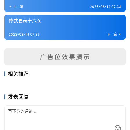
登录
注册
内
上一篇
2023-08-14 07:33
功
修武县志十六卷
杂
2023-08-14 07:35
下一篇
学
四
库
全
书
相关推荐
[嘉庆]洧川县(河南)志-第2册
豫北矿务交涉始末记（全）
2023-08-15
441
2023-08-04
322
洛阳县志（1-6）
新郑县志四卷
2023-08-11
305
2023-08-10
306
全
河南省
河南省
长葛县志十卷
项城县志
2023-08-10
408
2023-08-06
549
河南省
河南省
国
河南省
河南省
发表回复
县
志
关