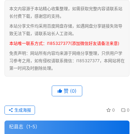
本文内容源于本站精心收集整理，如需获取完整内容请联系站
道
长付费下载，感谢您的支持。
家
本站分享文件均采用百度网盘存储，如遇网盘分享链接失效导
典
籍
致无法下载，请联系站长人工咨询。
本站唯一联系方式：l185327377(添加微信好友请备注来意)
易
免责声明：网站所有内容均来源于网络分享整理，只供用户学
学
习参考之用，如有侵权请联系微信：l185327377，本网站将在
典
第一时间及时删除处理。
籍
医
赞
(0)
学
典
籍
生成海报
0
0
武
杞县志（1-5）
术