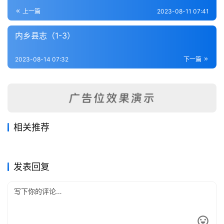
登录
注册
内
上一篇
2023-08-11 07:41
功
内乡县志（1-3）
杂
2023-08-14 07:32
下一篇
学
四
库
全
书
相关推荐
郑县志（1）
[道光]禹州(河南)志-第5册
2023-08-07
447
2023-08-15
465
重修滑县志（2-4）
内乡县志（1-3）
2023-08-09
324
2023-08-14
333
全
河南省
河南省
武安县志（1-3）
项城县志
2023-08-14
229
2023-08-06
550
河南省
河南省
国
河南省
河南省
发表回复
县
志
关