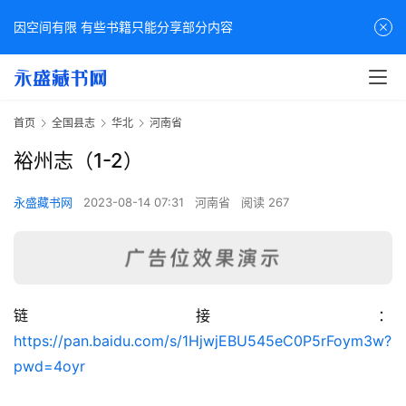
因空间有限 有些书籍只能分享部分内容
首页
全国县志
华北
河南省
裕州志（1-2）
永盛藏书网
2023-08-14 07:31
河南省
阅读 267
链接：
佛
https://pan.baidu.com/s/1HjwjEBU545eC0P5rFoym3w?
家
pwd=4oyr
典
籍