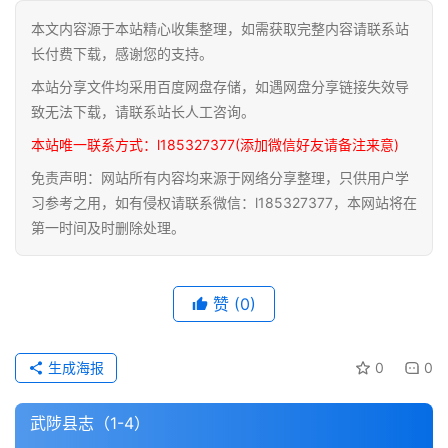
本文内容源于本站精心收集整理，如需获取完整内容请联系站
道
长付费下载，感谢您的支持。
家
本站分享文件均采用百度网盘存储，如遇网盘分享链接失效导
典
籍
致无法下载，请联系站长人工咨询。
本站唯一联系方式：l185327377(添加微信好友请备注来意)
易
免责声明：网站所有内容均来源于网络分享整理，只供用户学
学
习参考之用，如有侵权请联系微信：l185327377，本网站将在
典
第一时间及时删除处理。
籍
医
赞
(0)
学
典
籍
生成海报
0
0
武
武陟县志（1-4）
术