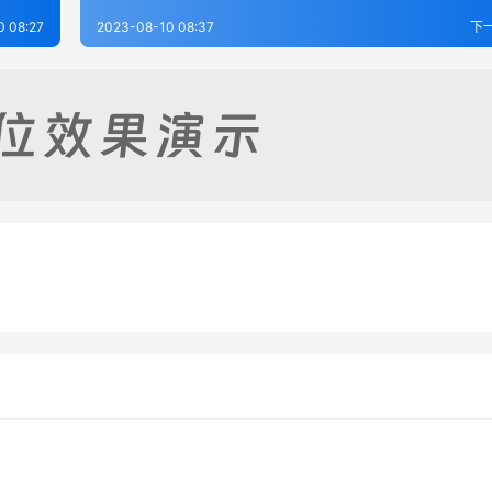
0 08:27
2023-08-10 08:37
下
禹州(河南)志-第12册
安阳县志（1-2）
-15
325
2023-08-07
2
禹州(河南)志-第2册
[嘉庆]洧川县(河南)志-第4册
-15
360
2023-08-15
3
河南省
河南省