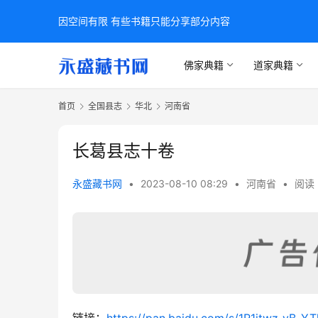
因空间有限 有些书籍只能分享部分内容
佛家典籍
道家典籍
首页
全国县志
华北
河南省
长葛县志十卷
永盛藏书网
•
2023-08-10 08:29
•
河南省
•
阅读 
链接：
https://pan.baidu.com/s/1R1itwz_y