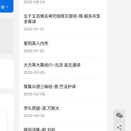
2023-08-04
一篇
五千五百佛名神咒除障灭罪经-隋·崛多共笈
多等译
2025-01-15
紫阳真人内传
2026-01-20
大方等大集经01-北凉·昙无谶译
2025-03-05
76
88
等集众德三昧经-晋·竺法护译
2025-03-08
学礼质疑-清.万斯大
2023-09-24
槎翁诗集-明.刘崧