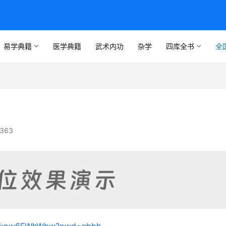
易学典籍
医学典籍
武术内功
杂学
四库全书
全
363
B_YTkpw6FWhWbw?pwd=nbbh