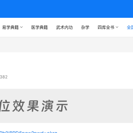
易学典籍
医学典籍
武术内功
杂学
四库全书
全
382
foMPb9jBRD6pcw?pwd=okrq