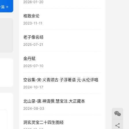
2026-01-20
一篇
格致余论
2023-11-11
老子像名经
2025-07-21
金丹赋
2025-07-10
94
空谷集-宋·义青颂古 子淳著语 元·从伦评唱
48
2024-10-17
北山录-唐.神清撰.慧宝注.大正藏本
2024-08-03
洞玄灵宝二十四生图经