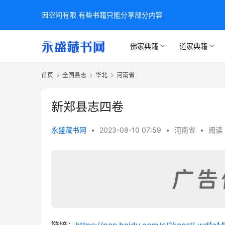
因空间有限 有些书籍只能分享部分内容
佛家典籍
道家典籍
首页
全国县志
华北
河南省
新郑县志四卷
永盛藏书网
•
2023-08-10 07:59
•
河南省
•
阅读 
链接：
https://pan.baidu.com/s/1kccstLwd