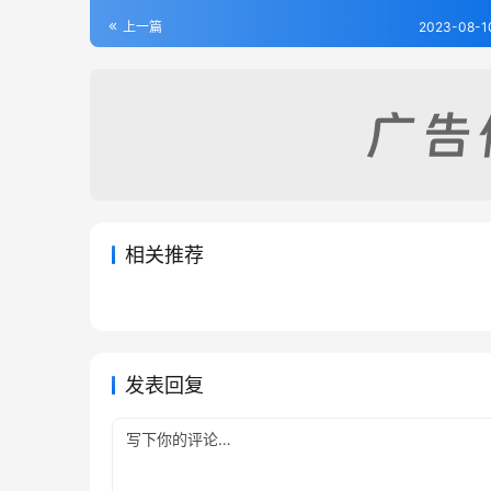
上一篇
2023-08-1
相关推荐
淮阳县志八卷
郏县志
2023-08-07
405
2023-08
鄢陵县志（1-6）
[同治
2023-08-10
395
2023-08
河南省
河南省
河南省
河南省
发表回复