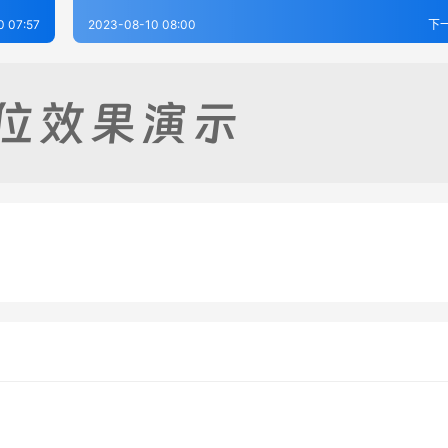
0 07:57
2023-08-10 08:00
下
（1-3）
浚县彝器（全）
-09
270
2023-08-07
2
]鄢陵(河南)文献志-第9册
氾水县志（1-2）
-15
345
2023-08-07
3
河南省
河南省