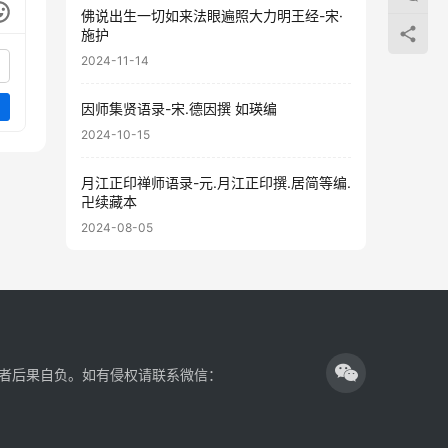
佛说出生一切如来法眼遍照大力明王经-宋·
施护
2024-11-14
因师集贤语录-宋.德因撰 如瑛编
2024-10-15
月江正印禅师语录-元.月江正印撰.居简等编.
卍续藏本
2024-08-05
者后果自负。如有侵权请联系微信：