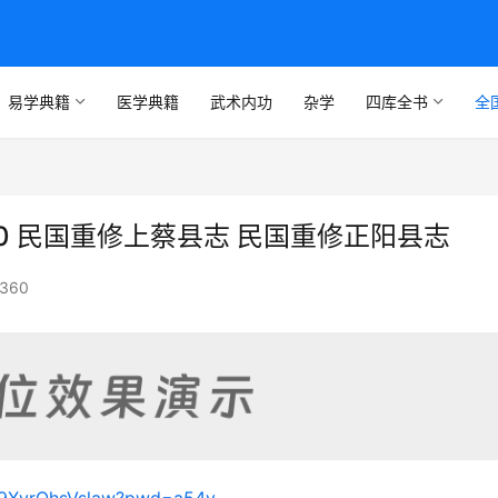
易学典籍
医学典籍
武术内功
杂学
四库全书
全
0 民国重修上蔡县志 民国重修正阳县志
360
9B9XvrQhsVslaw?pwd=a54y