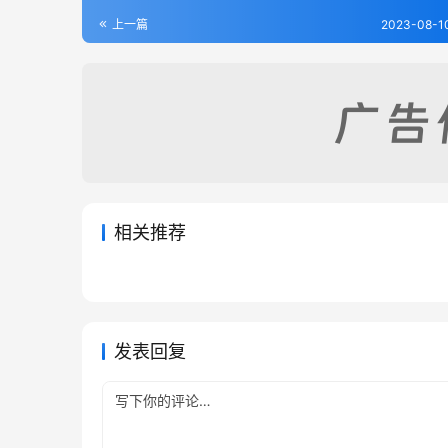
上一篇
2023-08-1
相关推荐
[道光]禹州(河南)志-第6册
安阳县
2023-08-15
213
2023-08
洛宁县志（1-2）
获嘉县
2023-08-09
262
2023-08
河南省
河南省
河南省
河南省
发表回复