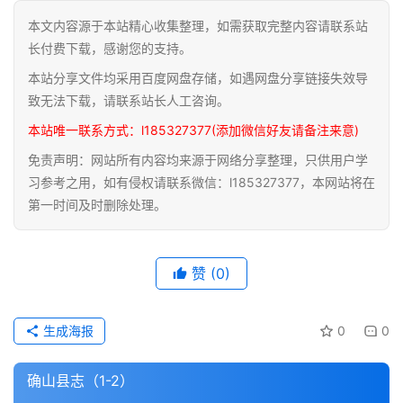
本文内容源于本站精心收集整理，如需获取完整内容请联系站
道
长付费下载，感谢您的支持。
家
本站分享文件均采用百度网盘存储，如遇网盘分享链接失效导
典
籍
致无法下载，请联系站长人工咨询。
本站唯一联系方式：l185327377(添加微信好友请备注来意)
易
免责声明：网站所有内容均来源于网络分享整理，只供用户学
学
习参考之用，如有侵权请联系微信：l185327377，本网站将在
典
第一时间及时删除处理。
籍
医
赞
(0)
学
典
籍
生成海报
0
0
武
确山县志（1-2）
术