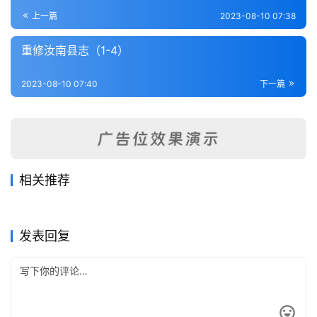
登录
注册
内
上一篇
2023-08-10 07:38
功
重修汝南县志（1-4）
杂
2023-08-10 07:40
下一篇
学
四
库
全
书
相关推荐
裕州志（1-2）
[同治]鄢陵(河南)文献志-第9
2023-08-14
266
2023-08-15
345
重修汝南县志（1-4）
杞纪（全）
2023-08-10
509
册
2023-08-06
220
全
河南省
河南省
偃师县风土志略（全）
唐县志（1-2）
2023-08-09
332
2023-08-14
300
河南省
河南省
国
河南省
河南省
发表回复
县
志
关