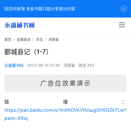
因空间有限 有些书籍只能分享部分内容
首页
全国县志
华北
河南省
郾城县记（1-7）
永盛藏书网
2023-08-10 07:40
河南省
阅读 263
链接：
佛
https://pan.baidu.com/s/1mlfADVkVhVaugSH5GZkTLw?
家
pwd=41hq
典
籍