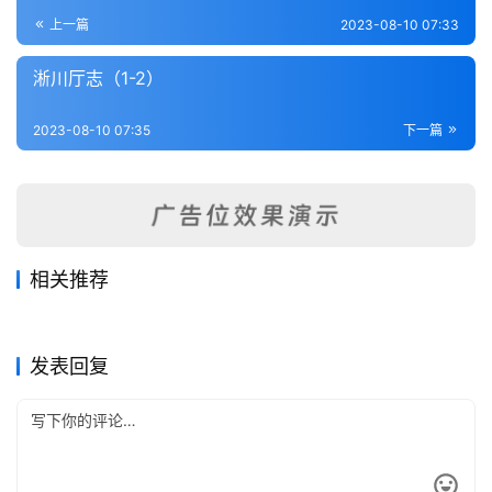
登录
注册
内
上一篇
2023-08-10 07:33
功
淅川厅志（1-2）
杂
2023-08-10 07:35
下一篇
学
四
库
全
书
相关推荐
[道光]许州(河南)志-第3册
获嘉县志（1-2）
2023-08-14
363
2023-08-14
280
筹豫近言（全）
[嘉庆]洧川县(河南)志-第4册
2023-08-04
306
2023-08-15
389
全
河南省
河南省
新野县志（1-2）
泌阳县志（1-2）
2023-08-11
355
2023-08-10
288
河南省
河南省
国
河南省
河南省
发表回复
县
志
关