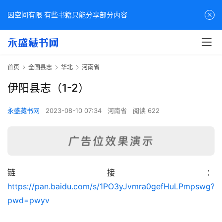
因空间有限 有些书籍只能分享部分内容
首页
全国县志
华北
河南省
伊阳县志（1-2）
永盛藏书网
2023-08-10 07:34
河南省
阅读 622
链接：
佛
https://pan.baidu.com/s/1PO3yJvmra0gefHuLPmpswg?
家
pwd=pwyv
典
籍