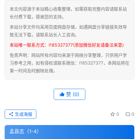
本文内容源于本站精心收集整理，如需获取完整内容请联系站
道
长付费下载，感谢您的支持。
家
本站分享文件均采用百度网盘存储，如遇网盘分享链接失效导
典
籍
致无法下载，请联系站长人工咨询。
本站唯一联系方式：l185327377(添加微信好友请备注来意)
易
免责声明：网站所有内容均来源于网络分享整理，只供用户学
学
习参考之用，如有侵权请联系微信：l185327377，本网站将在
典
第一时间及时删除处理。
籍
医
赞
(0)
学
典
籍
生成海报
0
0
武
孟县志（1-4）
术