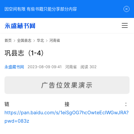
因空间有限 有些书籍只能分享部分内容
首页
全国县志
华北
河南省
巩县志（1-4）
永盛藏书网
2023-08-09 09:41
河南省
阅读 302
链接：
佛
https://pan.baidu.com/s/1eiSgOG7hcOwteEcIWGwJRA?
家
pwd=083z
典
籍