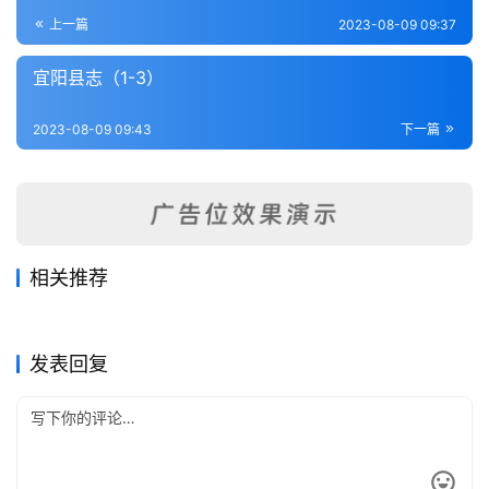
登录
注册
内
上一篇
2023-08-09 09:37
功
宜阳县志（1-3）
杂
2023-08-09 09:43
下一篇
学
四
库
全
书
相关推荐
浚县志（1-4）
[嘉庆]洧川县(河南)志-第4册
2023-08-14
313
2023-08-15
388
西平县志（1-4）
叶县志（1-3）
2023-08-10
918
2023-08-10
269
全
河南省
河南省
豫北矿务交涉始末记（全）
长葛县志十卷
2023-08-04
322
2023-08-10
408
河南省
河南省
国
河南省
河南省
发表回复
县
志
关