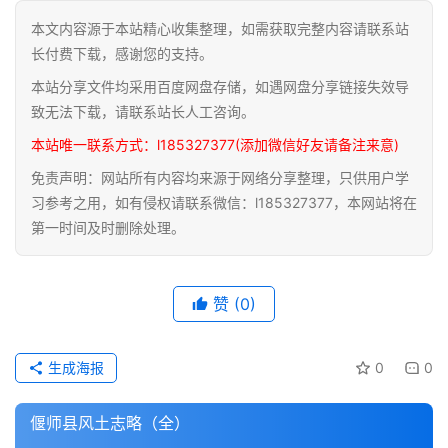
本文内容源于本站精心收集整理，如需获取完整内容请联系站
道
长付费下载，感谢您的支持。
家
本站分享文件均采用百度网盘存储，如遇网盘分享链接失效导
典
籍
致无法下载，请联系站长人工咨询。
本站唯一联系方式：l185327377(添加微信好友请备注来意)
易
免责声明：网站所有内容均来源于网络分享整理，只供用户学
学
习参考之用，如有侵权请联系微信：l185327377，本网站将在
典
第一时间及时删除处理。
籍
医
赞
(0)
学
典
籍
生成海报
0
0
武
偃师县风土志略（全）
术