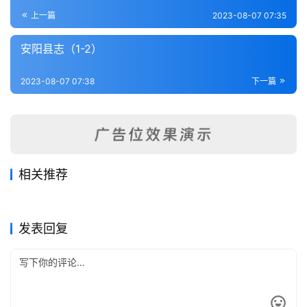
登录
注册
内
上一篇
2023-08-07 07:35
功
安阳县志（1-2）
杂
2023-08-07 07:38
下一篇
学
四
库
全
书
相关推荐
氾水县志（1-2）
[同治]鄢陵(河南)文献志-第8
2023-08-07
348
2023-08-15
438
重修信阳县志（2-3）
重修汝南县志（1-4）
2023-08-09
341
册
2023-08-10
509
全
河南省
河南省
[嘉庆]洧川县(河南)志-第4册
中国地方志集成 河南府县志辑
2023-08-15
388
2023-08-10
360
河南省
河南省
50 民国重修上蔡县志 民国重
国
河南省
河南省
发表回复
修正阳县志
县
志
关