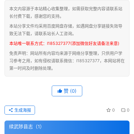
本文内容源于本站精心收集整理，如需获取完整内容请联系站
道
长付费下载，感谢您的支持。
家
本站分享文件均采用百度网盘存储，如遇网盘分享链接失效导
典
籍
致无法下载，请联系站长人工咨询。
本站唯一联系方式：l185327377(添加微信好友请备注来意)
易
免责声明：网站所有内容均来源于网络分享整理，只供用户学
学
习参考之用，如有侵权请联系微信：l185327377，本网站将在
典
第一时间及时删除处理。
籍
医
赞
(0)
学
典
籍
生成海报
0
0
武
续武陟县志（1）
术