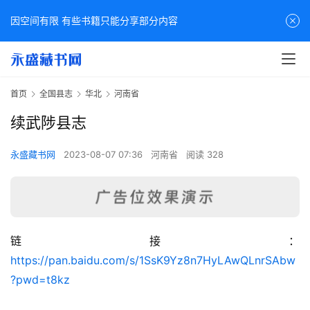
因空间有限 有些书籍只能分享部分内容
首页
全国县志
华北
河南省
续武陟县志
永盛藏书网
2023-08-07 07:36
河南省
阅读 328
链接：
佛
https://pan.baidu.com/s/1SsK9Yz8n7HyLAwQLnrSAbw
家
?pwd=t8kz
典
籍